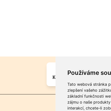
Máte zajímavou informa
Používáme sou
Kontaktujte šéfredaktora Mar
Tato webová stránka po
zlepšení vašeho zážitku
základní funkčnosti w
zájmu o naše produkty 
interakcí
,
chcete-li zob