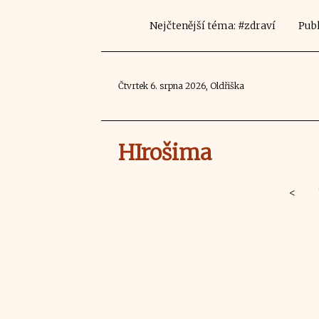
Nejčtenější téma: #zdraví
Publ
Čtvrtek 6. srpna 2026, Oldřiška
HIrošima
<