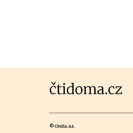
čtidoma.cz
© Centa, a.s.