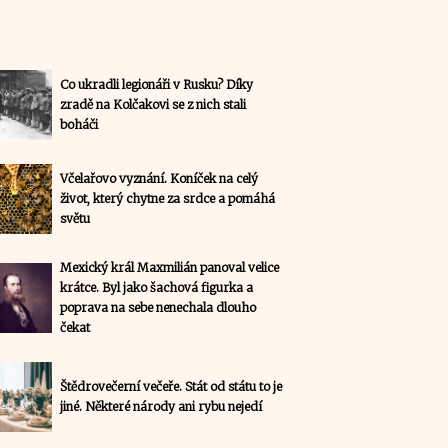
Co ukradli legionáři v Rusku? Díky
zradě na Kolčakovi se z nich stali
boháči
Včelařovo vyznání. Koníček na celý
život, který chytne za srdce a pomáhá
světu
Mexický král Maxmilián panoval velice
krátce. Byl jako šachová figurka a
poprava na sebe nenechala dlouho
čekat
Štědrovečerní večeře. Stát od státu to je
jiné. Některé národy ani rybu nejedí