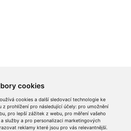
ci? Chcete spolupracovat?
bory cookies
tina Chalupu:
chalupa@ctidoma.cz
užívá cookies a další sledovací technologie ke
 z prohlížení pro následující účely:
pro umožnění
ebu
,
pro lepší zážitek z webu
,
pro měření vašeho
a služby a pro personalizaci marketingových
razovat reklamy které jsou pro vás relevantnější
.