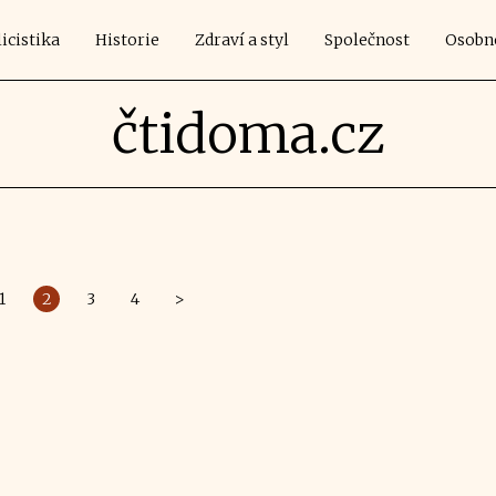
icistika
Historie
Zdraví a styl
Společnost
Osobn
čtidoma.cz
1
2
3
4
>