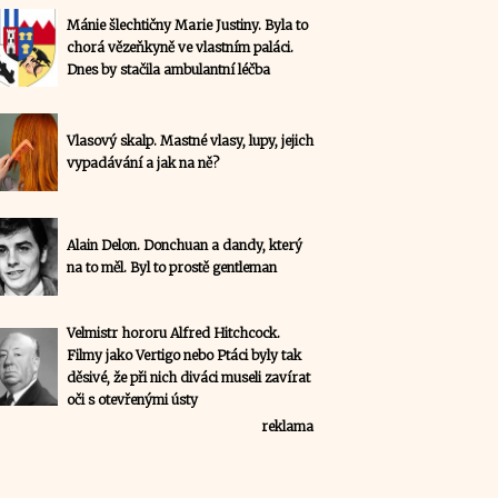
Mánie šlechtičny Marie Justiny. Byla to
chorá vězeňkyně ve vlastním paláci.
Dnes by stačila ambulantní léčba
Vlasový skalp. Mastné vlasy, lupy, jejich
vypadávání a jak na ně?
Alain Delon. Donchuan a dandy, který
na to měl. Byl to prostě gentleman
Velmistr hororu Alfred Hitchcock.
Filmy jako Vertigo nebo Ptáci byly tak
děsivé, že při nich diváci museli zavírat
oči s otevřenými ústy
reklama