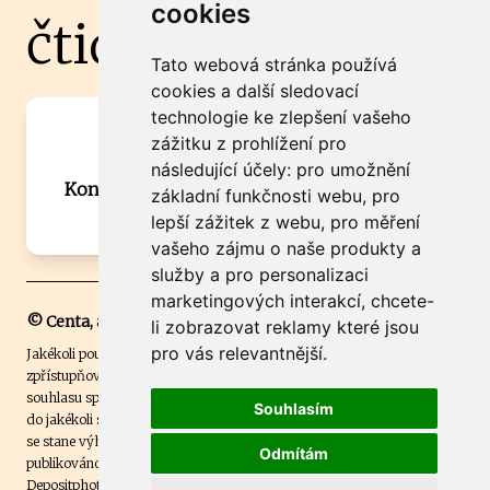
cookies
čtidoma.cz
Tato webová stránka používá
cookies a další sledovací
technologie ke zlepšení vašeho
Máte zajímavou informaci? Chcete
zážitku z prohlížení pro
spolupracovat?
následující účely:
pro umožnění
Kontaktujte šéfredaktora Martina Chalupu:
základní funkčnosti webu
,
pro
chalupa@ctidoma.cz
lepší zážitek z webu
,
pro měření
vašeho zájmu o naše produkty a
služby a pro personalizaci
marketingových interakcí
,
chcete-
© Centa, a.s.
li zobrazovat reklamy které jsou
pro vás relevantnější
.
Jakékoli použití obsahu včetně převzetí, šíření či dalšího užití a
zpřístupňování textových či obrazových materiálů bez písemného
souhlasu společnosti Centa,a.s. je zakázáno. Čtenář svým přihlášením
Souhlasím
do jakékoli soutěže na našem webu dává souhlas s tím, že v případě, že
se stane výhercem této soutěže, může být jeho jméno na webu
Odmítám
publikováno. Centa, a.s. využívala licenci ČTK a využívá fotografie z
Depositphotos
.