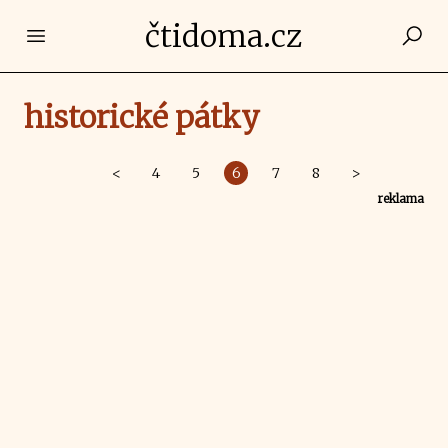
čtidoma.cz
Open main menu
historické pátky
<
4
5
6
7
8
>
reklama