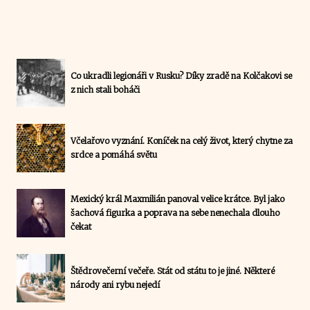
Co ukradli legionáři v Rusku? Díky zradě na Kolčakovi se
z nich stali boháči
Včelařovo vyznání. Koníček na celý život, který chytne za
srdce a pomáhá světu
Mexický král Maxmilián panoval velice krátce. Byl jako
šachová figurka a poprava na sebe nenechala dlouho
čekat
Štědrovečerní večeře. Stát od státu to je jiné. Některé
národy ani rybu nejedí