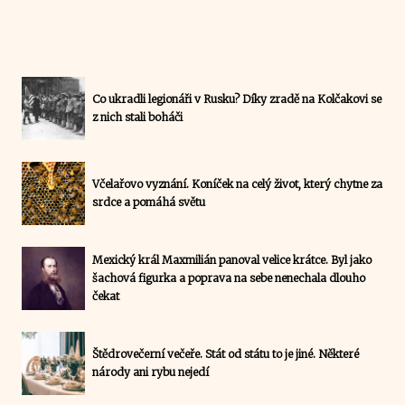
Co ukradli legionáři v Rusku? Díky zradě na Kolčakovi se
z nich stali boháči
Včelařovo vyznání. Koníček na celý život, který chytne za
srdce a pomáhá světu
Mexický král Maxmilián panoval velice krátce. Byl jako
šachová figurka a poprava na sebe nenechala dlouho
čekat
Štědrovečerní večeře. Stát od státu to je jiné. Některé
národy ani rybu nejedí