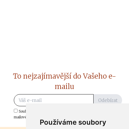
To nejzajímavější do Vašeho e-
mailu
Odebírat
Souhlasím s odběrem důležitých zpráv ze ČtiDoma.cz do mé e-
mailové schránky.
Používáme soubory