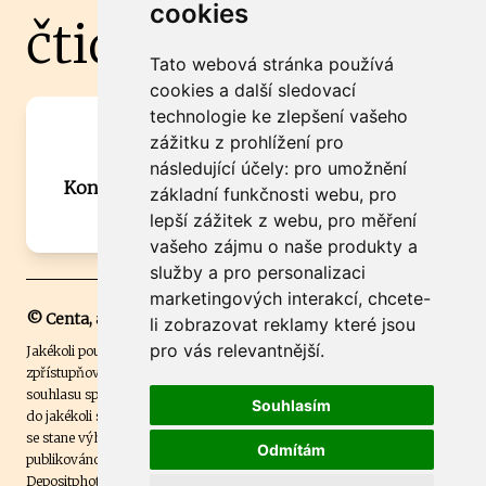
cookies
čtidoma.cz
Tato webová stránka používá
cookies a další sledovací
technologie ke zlepšení vašeho
Máte zajímavou informaci? Chcete
zážitku z prohlížení pro
spolupracovat?
následující účely:
pro umožnění
Kontaktujte šéfredaktora Martina Chalupu:
základní funkčnosti webu
,
pro
chalupa@ctidoma.cz
lepší zážitek z webu
,
pro měření
vašeho zájmu o naše produkty a
služby a pro personalizaci
marketingových interakcí
,
chcete-
© Centa, a.s.
li zobrazovat reklamy které jsou
pro vás relevantnější
.
Jakékoli použití obsahu včetně převzetí, šíření či dalšího užití a
zpřístupňování textových či obrazových materiálů bez písemného
souhlasu společnosti Centa,a.s. je zakázáno. Čtenář svým přihlášením
Souhlasím
do jakékoli soutěže na našem webu dává souhlas s tím, že v případě, že
se stane výhercem této soutěže, může být jeho jméno na webu
Odmítám
publikováno. Centa, a.s. využívala licenci ČTK a využívá fotografie z
Depositphotos
.