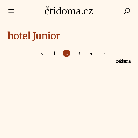
čtidoma.cz
Open main menu
hotel Junior
<
1
2
3
4
>
reklama