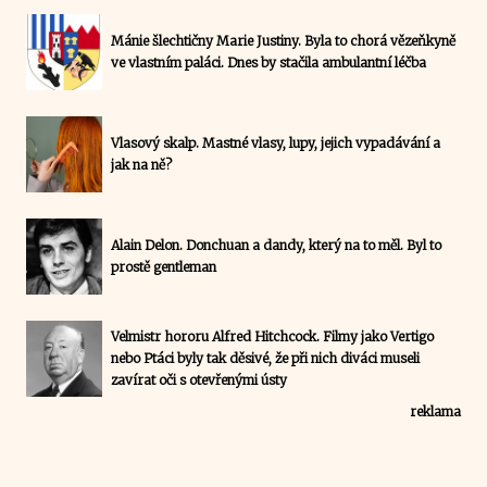
Mánie šlechtičny Marie Justiny. Byla to chorá vězeňkyně
ve vlastním paláci. Dnes by stačila ambulantní léčba
Vlasový skalp. Mastné vlasy, lupy, jejich vypadávání a
jak na ně?
Alain Delon. Donchuan a dandy, který na to měl. Byl to
prostě gentleman
Velmistr hororu Alfred Hitchcock. Filmy jako Vertigo
nebo Ptáci byly tak děsivé, že při nich diváci museli
zavírat oči s otevřenými ústy
reklama