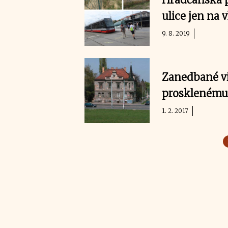
ulice jen na 
9. 8. 2019
Zanedbané vi
prosklenému
1. 2. 2017