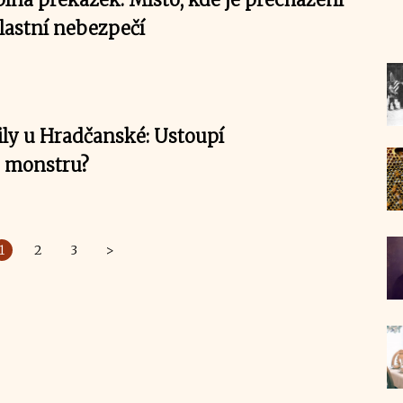
vlastní nebezpečí
ly u Hradčanské: Ustoupí
 monstru?
1
2
3
>