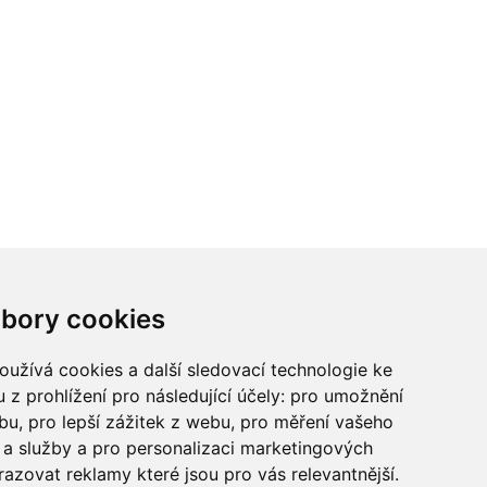
ci? Chcete spolupracovat?
bory cookies
tina Chalupu:
chalupa@ctidoma.cz
užívá cookies a další sledovací technologie ke
 z prohlížení pro následující účely:
pro umožnění
ebu
,
pro lepší zážitek z webu
,
pro měření vašeho
a služby a pro personalizaci marketingových
razovat reklamy které jsou pro vás relevantnější
.