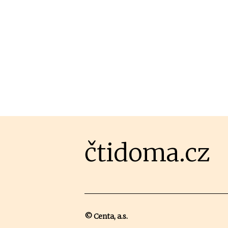
čtidoma.cz
© Centa, a.s.