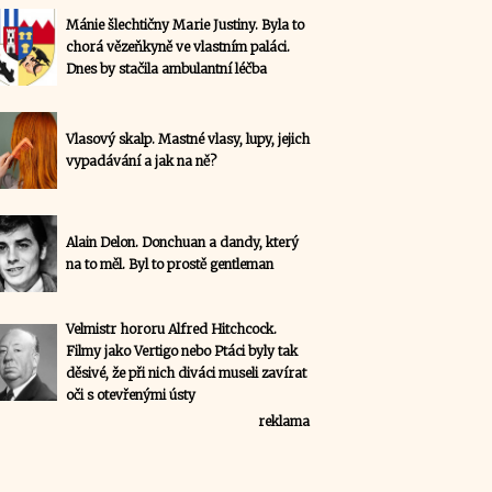
Mánie šlechtičny Marie Justiny. Byla to
chorá vězeňkyně ve vlastním paláci.
Dnes by stačila ambulantní léčba
Vlasový skalp. Mastné vlasy, lupy, jejich
vypadávání a jak na ně?
Alain Delon. Donchuan a dandy, který
na to měl. Byl to prostě gentleman
Velmistr hororu Alfred Hitchcock.
Filmy jako Vertigo nebo Ptáci byly tak
děsivé, že při nich diváci museli zavírat
oči s otevřenými ústy
reklama