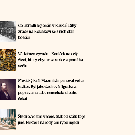
Co ukradli legionáři v Rusku? Díky
zradě na Kolčakovi se z nich stali
boháči
Včelařovo vyznání. Koníček na celý
život, který chytne za srdce a pomáhá
světu
Mexický král Maxmilián panoval velice
krátce. Byl jako šachová figurka a
poprava na sebe nenechala dlouho
čekat
Štědrovečerní večeře. Stát od státu to je
jiné. Některé národy ani rybu nejedí