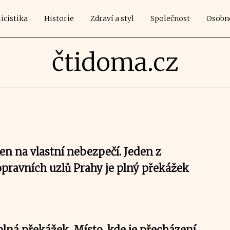
icistika
Historie
Zdraví a styl
Společnost
Osobn
čtidoma.cz
en na vlastní nebezpečí. Jeden z
opravních uzlů Prahy je plný překážek
lná překážek. Místo, kde je přecházení