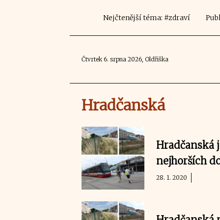
Nejčtenější téma: #zdraví
Publ
Čtvrtek 6. srpna 2026, Oldřiška
Hradčanská
Hradčanská j
nejhorších d
28. 1. 2020
Hradčanská p