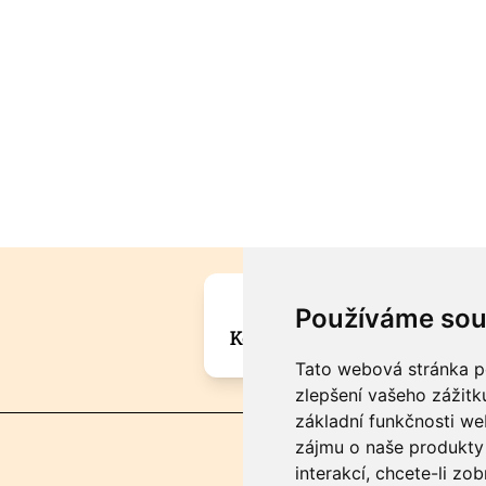
Máte zajímavou informa
Používáme sou
Kontaktujte šéfredaktora Mar
Tato webová stránka po
zlepšení vašeho zážitku
základní funkčnosti w
zájmu o naše produkty 
interakcí
,
chcete-li zob