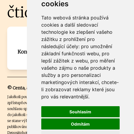
cookies
čtidoma.cz
Tato webová stránka používá
cookies a další sledovací
technologie ke zlepšení vašeho
Máte zajímavou informaci? Chcete
zážitku z prohlížení pro
spolupracovat?
následující účely:
pro umožnění
Kontaktujte šéfredaktora Martina Chalupu:
základní funkčnosti webu
,
pro
chalupa@ctidoma.cz
lepší zážitek z webu
,
pro měření
vašeho zájmu o naše produkty a
služby a pro personalizaci
marketingových interakcí
,
chcete-
© Centa, a.s.
li zobrazovat reklamy které jsou
pro vás relevantnější
.
Jakékoli použití obsahu včetně převzetí, šíření či dalšího užití a
zpřístupňování textových či obrazových materiálů bez písemného
souhlasu společnosti Centa,a.s. je zakázáno. Čtenář svým přihlášením
Souhlasím
do jakékoli soutěže na našem webu dává souhlas s tím, že v případě, že
se stane výhercem této soutěže, může být jeho jméno na webu
Odmítám
publikováno. Centa, a.s. využívala licenci ČTK a využívá fotografie z
Depositphotos
.