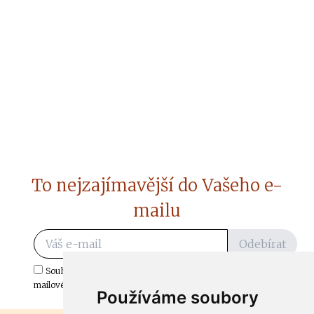
To nejzajímavější do Vašeho e-
mailu
Odebírat
Souhlasím s odběrem důležitých zpráv ze ČtiDoma.cz do mé e-
mailové schránky.
Používáme soubory