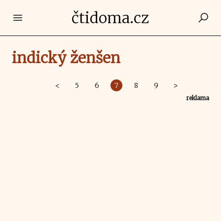
čtidoma.cz
Open main menu
indický ženšen
<
5
6
7
8
9
>
reklama