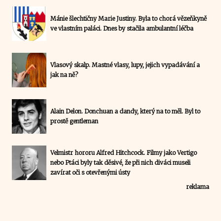
Mánie šlechtičny Marie Justiny. Byla to chorá vězeňkyně
ve vlastním paláci. Dnes by stačila ambulantní léčba
Vlasový skalp. Mastné vlasy, lupy, jejich vypadávání a
jak na ně?
Alain Delon. Donchuan a dandy, který na to měl. Byl to
prostě gentleman
Velmistr hororu Alfred Hitchcock. Filmy jako Vertigo
nebo Ptáci byly tak děsivé, že při nich diváci museli
zavírat oči s otevřenými ústy
reklama