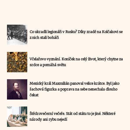
Co ukradli legionáři v Rusku? Díky zradě na Kolčakovi se
z nich stali boháči
Včelařovo vyznání. Koníček na celý život, který chytne za
srdce a pomáhá světu
Mexický král Maxmilián panoval velice krátce. Byl jako
šachová figurka a poprava na sebe nenechala dlouho
čekat
Štědrovečerní večeře. Stát od státu to je jiné. Některé
národy ani rybu nejedí