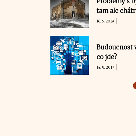
Problémy s b
tam ale chátr
16. 5. 2019
Budoucnost vš
co jde?
14. 9. 2017