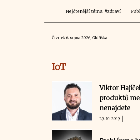
Nejčtenější téma: #zdraví
Publ
Čtvrtek 6. srpna 2026, Oldřiška
IoT
Viktor Hajíč
produktů mezi
nenajdete
29. 10. 2019