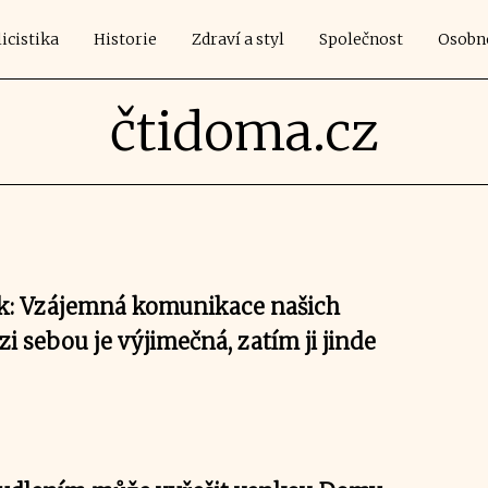
icistika
Historie
Zdraví a styl
Společnost
Osobn
čtidoma.cz
ek: Vzájemná komunikace našich
 sebou je výjimečná, zatím ji jinde