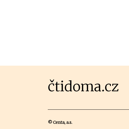
čtidoma.cz
© Centa, a.s.