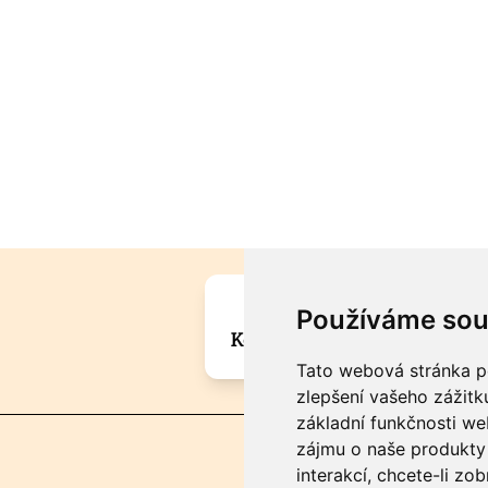
Máte zajímavou informa
Používáme sou
Kontaktujte šéfredaktora Mar
Tato webová stránka po
zlepšení vašeho zážitku
základní funkčnosti w
zájmu o naše produkty 
interakcí
,
chcete-li zob