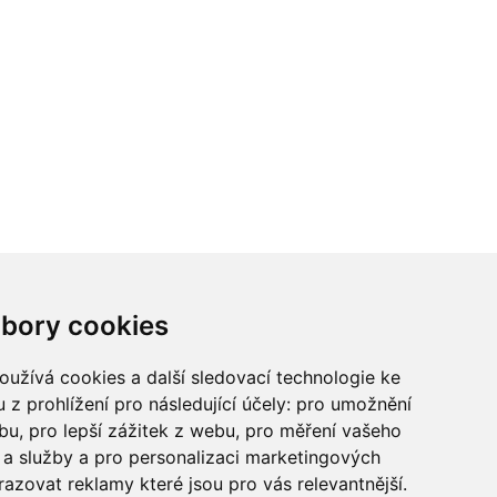
ci? Chcete spolupracovat?
bory cookies
tina Chalupu:
chalupa@ctidoma.cz
užívá cookies a další sledovací technologie ke
 z prohlížení pro následující účely:
pro umožnění
ebu
,
pro lepší zážitek z webu
,
pro měření vašeho
a služby a pro personalizaci marketingových
razovat reklamy které jsou pro vás relevantnější
.