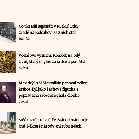
Co ukradli legionáři v Rusku? Díky
zradě na Kolčakovi se z nich stali
boháči
Včelařovo vyznání. Koníček na celý
život, který chytne za srdce a pomáhá
světu
Mexický král Maxmilián panoval velice
krátce. Byl jako šachová figurka a
poprava na sebe nenechala dlouho
čekat
Štědrovečerní večeře. Stát od státu to je
jiné. Některé národy ani rybu nejedí