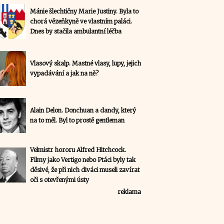
Mánie šlechtičny Marie Justiny. Byla to
chorá vězeňkyně ve vlastním paláci.
Dnes by stačila ambulantní léčba
Vlasový skalp. Mastné vlasy, lupy, jejich
vypadávání a jak na ně?
Alain Delon. Donchuan a dandy, který
na to měl. Byl to prostě gentleman
Velmistr hororu Alfred Hitchcock.
Filmy jako Vertigo nebo Ptáci byly tak
děsivé, že při nich diváci museli zavírat
oči s otevřenými ústy
reklama