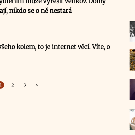
ydlením může vyřešit venkov. Domy
ají, nikdo se o ně nestará
eho kolem, to je internet věcí. Víte, o
1
2
3
>