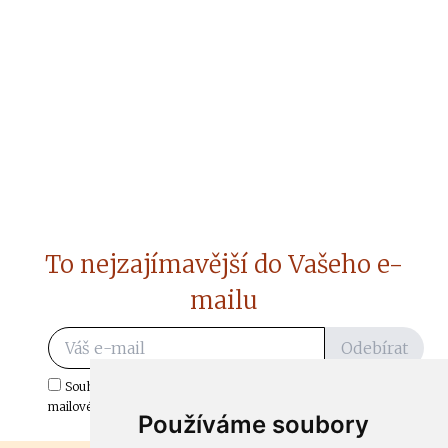
To nejzajímavější do Vašeho e-
mailu
Odebírat
Souhlasím s odběrem důležitých zpráv ze ČtiDoma.cz do mé e-
mailové schránky.
Používáme soubory