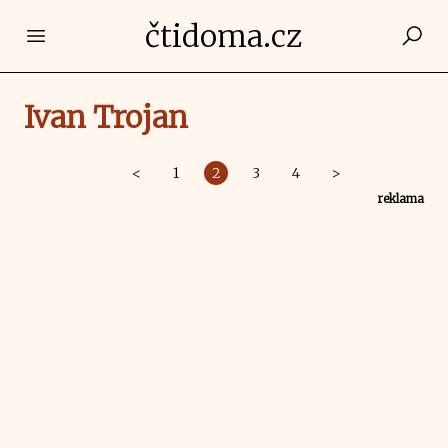
čtidoma.cz
Open main menu
Ivan Trojan
<
1
2
3
4
>
reklama