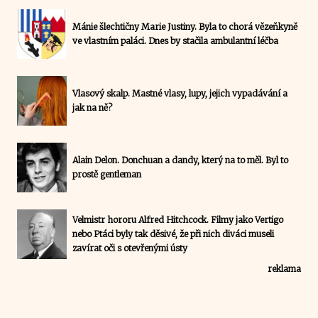
Mánie šlechtičny Marie Justiny. Byla to chorá vězeňkyně
ve vlastním paláci. Dnes by stačila ambulantní léčba
Vlasový skalp. Mastné vlasy, lupy, jejich vypadávání a
jak na ně?
Alain Delon. Donchuan a dandy, který na to měl. Byl to
prostě gentleman
Velmistr hororu Alfred Hitchcock. Filmy jako Vertigo
nebo Ptáci byly tak děsivé, že při nich diváci museli
zavírat oči s otevřenými ústy
reklama