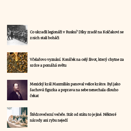
Co ukradli legionáři v Rusku? Díky zradě na Kolčakovi se
z nich stali boháči
Včelařovo vyznání. Koníček na celý život, který chytne za
srdce a pomáhá světu
Mexický král Maxmilián panoval velice krátce. Byl jako
šachová figurka a poprava na sebe nenechala dlouho
čekat
Štědrovečerní večeře. Stát od státu to je jiné. Některé
národy ani rybu nejedí