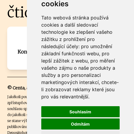
cookies
čtidoma.cz
Tato webová stránka používá
cookies a další sledovací
technologie ke zlepšení vašeho
Máte zajímavou informaci? Chcete
zážitku z prohlížení pro
spolupracovat?
následující účely:
pro umožnění
Kontaktujte šéfredaktora Martina Chalupu:
základní funkčnosti webu
,
pro
chalupa@ctidoma.cz
lepší zážitek z webu
,
pro měření
vašeho zájmu o naše produkty a
služby a pro personalizaci
marketingových interakcí
,
chcete-
© Centa, a.s.
li zobrazovat reklamy které jsou
pro vás relevantnější
.
Jakékoli použití obsahu včetně převzetí, šíření či dalšího užití a
zpřístupňování textových či obrazových materiálů bez písemného
souhlasu společnosti Centa,a.s. je zakázáno. Čtenář svým přihlášením
Souhlasím
do jakékoli soutěže na našem webu dává souhlas s tím, že v případě, že
se stane výhercem této soutěže, může být jeho jméno na webu
Odmítám
publikováno. Centa, a.s. využívala licenci ČTK a využívá fotografie z
Depositphotos
.