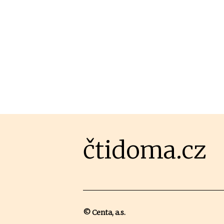
čtidoma.cz
© Centa, a.s.