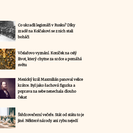
Co ukradli legionáři v Rusku? Díky
zradě na Kolčakovi se z nich stali
boháči
Včelařovo vyznání. Koníček na celý
život, který chytne za srdce a pomáhá
světu
Mexický král Maxmilián panoval velice
krátce. Byl jako šachová figurka a
poprava na sebe nenechala dlouho
čekat
Štědrovečerní večeře. Stát od státu to je
jiné. Některé národy ani rybu nejedí