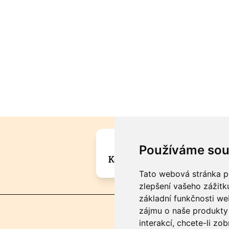
Máte zajímavou informa
Používáme sou
Kontaktujte šéfredaktora Mar
Tato webová stránka po
zlepšení vašeho zážitku
základní funkčnosti w
zájmu o naše produkty 
interakcí
,
chcete-li zob