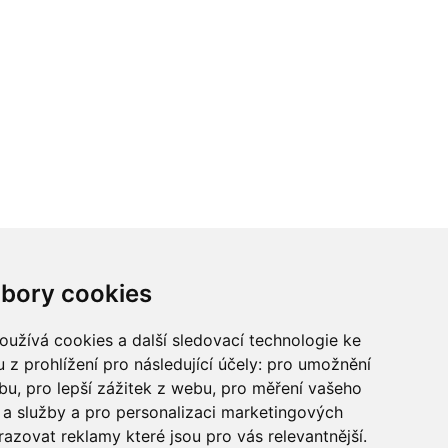
ci? Chcete spolupracovat?
bory cookies
tina Chalupu:
chalupa@ctidoma.cz
užívá cookies a další sledovací technologie ke
 z prohlížení pro následující účely:
pro umožnění
ebu
,
pro lepší zážitek z webu
,
pro měření vašeho
a služby a pro personalizaci marketingových
razovat reklamy které jsou pro vás relevantnější
.