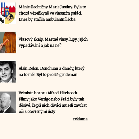
Mánie šlechtičny Marie Justiny. Byla to
chorá vězeňkyně ve vlastním paláci.
Dnes by stačila ambulantní léčba
Vlasový skalp. Mastné vlasy, lupy, jejich
vypadávání a jak na ně?
Alain Delon. Donchuan a dandy, který
na to měl. Byl to prostě gentleman
Velmistr hororu Alfred Hitchcock.
Filmy jako Vertigo nebo Ptáci byly tak
děsivé, že při nich diváci museli zavírat
oči s otevřenými ústy
reklama