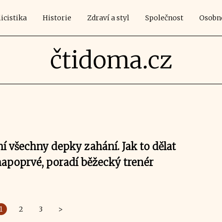
icistika
Historie
Zdraví a styl
Společnost
Osobn
čtidoma.cz
í všechny depky zahání. Jak to dělat
apoprvé, poradí běžecký trenér
1
2
3
>