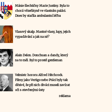
Mánie šlechtičny Marie Justiny. Byla to
chorá vězeňkyně ve vlastním paláci.
Dnes by stačila ambulantní léčba
Vlasový skalp. Mastné vlasy, lupy, jejich
vypadávání a jak na ně?
Alain Delon. Donchuan a dandy, který
na to měl. Byl to prostě gentleman
Velmistr hororu Alfred Hitchcock.
Filmy jako Vertigo nebo Ptáci byly tak
děsivé, že při nich diváci museli zavírat
oči s otevřenými ústy
reklama