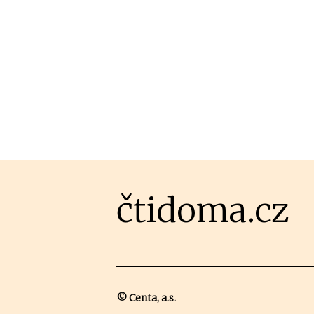
čtidoma.cz
© Centa, a.s.