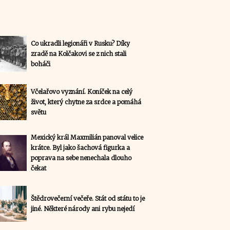
Co ukradli legionáři v Rusku? Díky
zradě na Kolčakovi se z nich stali
boháči
Včelařovo vyznání. Koníček na celý
život, který chytne za srdce a pomáhá
světu
Mexický král Maxmilián panoval velice
krátce. Byl jako šachová figurka a
poprava na sebe nenechala dlouho
čekat
Štědrovečerní večeře. Stát od státu to je
jiné. Některé národy ani rybu nejedí