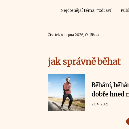
Nejčtenější téma: #zdraví
Publ
Čtvrtek 6. srpna 2026, Oldřiška
jak správně běhat
Běhání, běhán
dobře hned n
23. 4. 2021