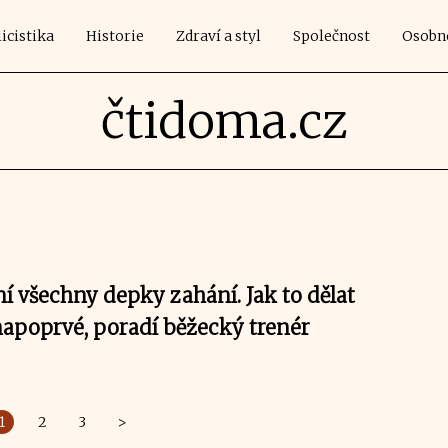
icistika
Historie
Zdraví a styl
Společnost
Osobn
čtidoma.cz
í všechny depky zahání. Jak to dělat
apoprvé, poradí běžecký trenér
1
2
3
>