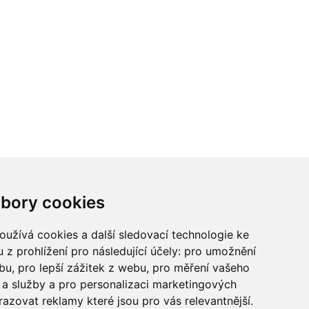
ci? Chcete spolupracovat?
bory cookies
tina Chalupu:
chalupa@ctidoma.cz
užívá cookies a další sledovací technologie ke
 z prohlížení pro následující účely:
pro umožnění
ebu
,
pro lepší zážitek z webu
,
pro měření vašeho
a služby a pro personalizaci marketingových
razovat reklamy které jsou pro vás relevantnější
.