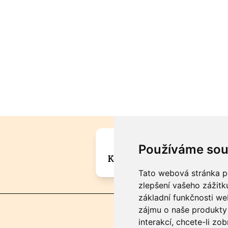
Máte zajímavou informa
Používáme sou
Kontaktujte šéfredaktora Mar
Tato webová stránka po
zlepšení vašeho zážitku
základní funkčnosti w
zájmu o naše produkty 
interakcí
,
chcete-li zob