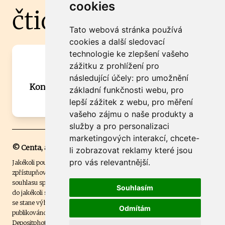
cookies
čtidoma.cz
Tato webová stránka používá
cookies a další sledovací
technologie ke zlepšení vašeho
Máte zajímavou informaci? Chcete
zážitku z prohlížení pro
spolupracovat?
následující účely:
pro umožnění
Kontaktujte šéfredaktora Martina Chalupu:
základní funkčnosti webu
,
pro
chalupa@ctidoma.cz
lepší zážitek z webu
,
pro měření
vašeho zájmu o naše produkty a
služby a pro personalizaci
marketingových interakcí
,
chcete-
© Centa, a.s.
li zobrazovat reklamy které jsou
pro vás relevantnější
.
Jakékoli použití obsahu včetně převzetí, šíření či dalšího užití a
zpřístupňování textových či obrazových materiálů bez písemného
souhlasu společnosti Centa,a.s. je zakázáno. Čtenář svým přihlášením
Souhlasím
do jakékoli soutěže na našem webu dává souhlas s tím, že v případě, že
se stane výhercem této soutěže, může být jeho jméno na webu
Odmítám
publikováno. Centa, a.s. využívala licenci ČTK a využívá fotografie z
Depositphotos
.