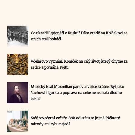
Co ukradli legionáři v Rusku? Díky zradě na Kolčakovi se
z nich stali boháči
Včelařovo vyznání. Koníček na celý život, který chytne za
srdce a pomáhá světu
Mexický král Maxmilián panoval velice krátce. Byl jako
šachová figurka a poprava na sebe nenechala dlouho
čekat
Štědrovečerní večeře. Stát od státu to je jiné. Některé
národy ani rybu nejedí