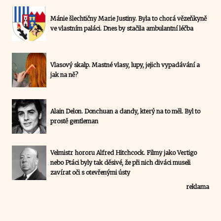
Mánie šlechtičny Marie Justiny. Byla to chorá vězeňkyně
ve vlastním paláci. Dnes by stačila ambulantní léčba
Vlasový skalp. Mastné vlasy, lupy, jejich vypadávání a
jak na ně?
Alain Delon. Donchuan a dandy, který na to měl. Byl to
prostě gentleman
Velmistr hororu Alfred Hitchcock. Filmy jako Vertigo
nebo Ptáci byly tak děsivé, že při nich diváci museli
zavírat oči s otevřenými ústy
reklama