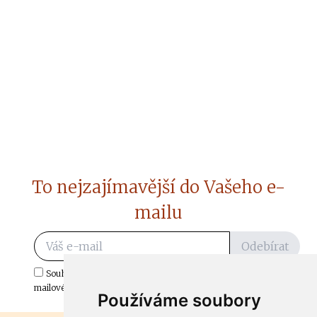
To nejzajímavější do Vašeho e-
mailu
Odebírat
Souhlasím s odběrem důležitých zpráv ze ČtiDoma.cz do mé e-
mailové schránky.
Používáme soubory