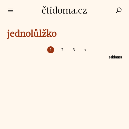
čtidoma.cz
Open main menu
jednolůlžko
1
2
3
>
reklama