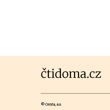
čtidoma.cz
© Centa, a.s.