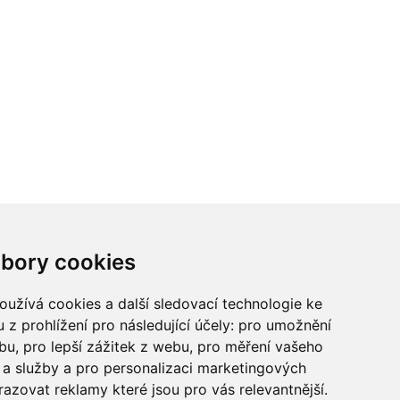
ci? Chcete spolupracovat?
bory cookies
tina Chalupu:
chalupa@ctidoma.cz
užívá cookies a další sledovací technologie ke
 z prohlížení pro následující účely:
pro umožnění
ebu
,
pro lepší zážitek z webu
,
pro měření vašeho
a služby a pro personalizaci marketingových
razovat reklamy které jsou pro vás relevantnější
.