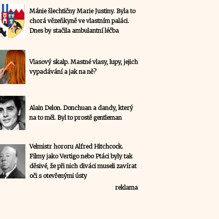
Mánie šlechtičny Marie Justiny. Byla to
chorá vězeňkyně ve vlastním paláci.
Dnes by stačila ambulantní léčba
Vlasový skalp. Mastné vlasy, lupy, jejich
vypadávání a jak na ně?
Alain Delon. Donchuan a dandy, který
na to měl. Byl to prostě gentleman
Velmistr hororu Alfred Hitchcock.
Filmy jako Vertigo nebo Ptáci byly tak
děsivé, že při nich diváci museli zavírat
oči s otevřenými ústy
reklama