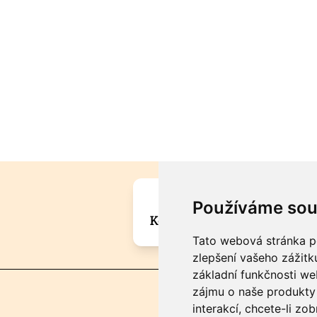
Máte zajímavou informa
Používáme sou
Kontaktujte šéfredaktora Mar
Tato webová stránka po
zlepšení vašeho zážitku
základní funkčnosti w
zájmu o naše produkty 
interakcí
,
chcete-li zob