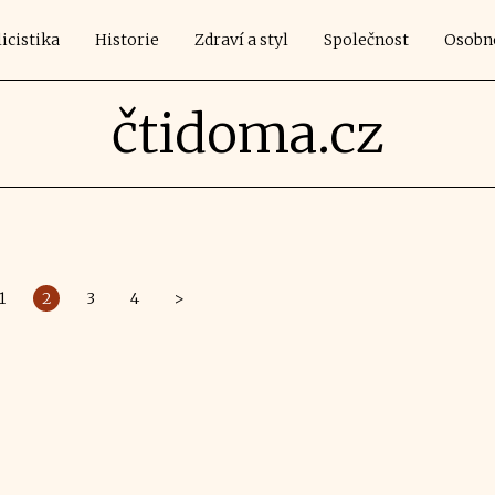
icistika
Historie
Zdraví a styl
Společnost
Osobn
čtidoma.cz
1
2
3
4
>