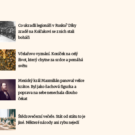
Co ukradli legionáři v Rusku? Díky
zradě na Kolčakovi se z nich stali
boháči
Včelařovo vyznání. Koníček na celý
život, který chytne za srdce a pomáhá
světu
Mexický král Maxmilián panoval velice
krátce. Byl jako šachová figurka a
poprava na sebe nenechala dlouho
čekat
Štědrovečerní večeře. Stát od státu to je
jiné. Některé národy ani rybu nejedí