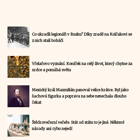
Co ukradli legionáři v Rusku? Díky zradě na Kolčakovi se
z nich stali boháči
Včelařovo vyznání. Koníček na celý život, který chytne za
srdce a pomáhá světu
Mexický král Maxmilián panoval velice krátce. Byl jako
šachová figurka a poprava na sebe nenechala dlouho
čekat
Štědrovečerní večeře. Stát od státu to je jiné. Některé
národy ani rybu nejedí