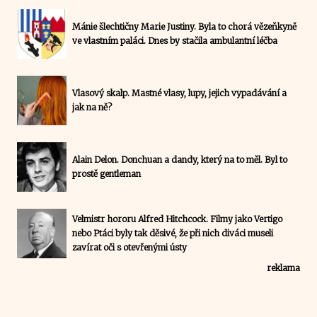
Mánie šlechtičny Marie Justiny. Byla to chorá vězeňkyně
ve vlastním paláci. Dnes by stačila ambulantní léčba
Vlasový skalp. Mastné vlasy, lupy, jejich vypadávání a
jak na ně?
Alain Delon. Donchuan a dandy, který na to měl. Byl to
prostě gentleman
Velmistr hororu Alfred Hitchcock. Filmy jako Vertigo
nebo Ptáci byly tak děsivé, že při nich diváci museli
zavírat oči s otevřenými ústy
reklama