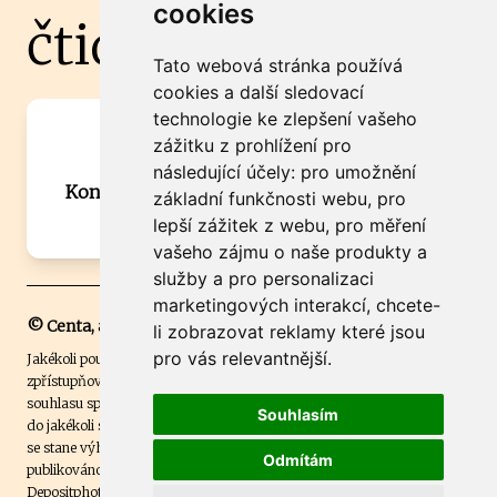
cookies
čtidoma.cz
Tato webová stránka používá
cookies a další sledovací
technologie ke zlepšení vašeho
Máte zajímavou informaci? Chcete
zážitku z prohlížení pro
spolupracovat?
následující účely:
pro umožnění
Kontaktujte šéfredaktora Martina Chalupu:
základní funkčnosti webu
,
pro
chalupa@ctidoma.cz
lepší zážitek z webu
,
pro měření
vašeho zájmu o naše produkty a
služby a pro personalizaci
marketingových interakcí
,
chcete-
© Centa, a.s.
li zobrazovat reklamy které jsou
pro vás relevantnější
.
Jakékoli použití obsahu včetně převzetí, šíření či dalšího užití a
zpřístupňování textových či obrazových materiálů bez písemného
souhlasu společnosti Centa,a.s. je zakázáno. Čtenář svým přihlášením
Souhlasím
do jakékoli soutěže na našem webu dává souhlas s tím, že v případě, že
se stane výhercem této soutěže, může být jeho jméno na webu
Odmítám
publikováno. Centa, a.s. využívala licenci ČTK a využívá fotografie z
Depositphotos
.