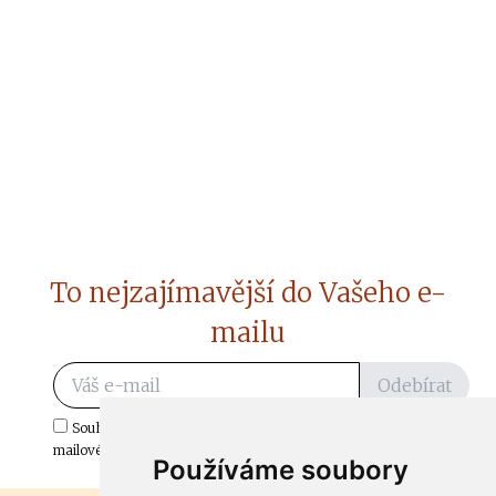
To nejzajímavější do Vašeho e-
mailu
Odebírat
Souhlasím s odběrem důležitých zpráv ze ČtiDoma.cz do mé e-
mailové schránky.
Používáme soubory