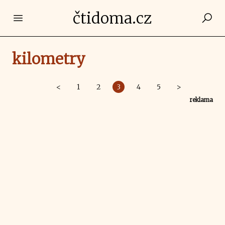
čtidoma.cz
Open main menu
kilometry
<
1
2
3
4
5
>
reklama