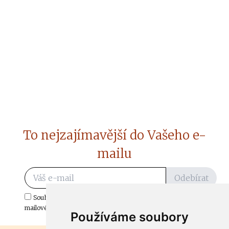
To nejzajímavější do Vašeho e-
mailu
Odebírat
Souhlasím s odběrem důležitých zpráv ze ČtiDoma.cz do mé e-
mailové schránky.
Používáme soubory