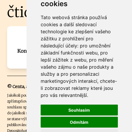
cookies
čtidoma.cz
Tato webová stránka používá
cookies a další sledovací
technologie ke zlepšení vašeho
Máte zajímavou informaci? Chcete
zážitku z prohlížení pro
spolupracovat?
následující účely:
pro umožnění
Kontaktujte šéfredaktora Martina Chalupu:
základní funkčnosti webu
,
pro
chalupa@ctidoma.cz
lepší zážitek z webu
,
pro měření
vašeho zájmu o naše produkty a
služby a pro personalizaci
marketingových interakcí
,
chcete-
© Centa, a.s.
li zobrazovat reklamy které jsou
pro vás relevantnější
.
Jakékoli použití obsahu včetně převzetí, šíření či dalšího užití a
zpřístupňování textových či obrazových materiálů bez písemného
souhlasu společnosti Centa,a.s. je zakázáno. Čtenář svým přihlášením
Souhlasím
do jakékoli soutěže na našem webu dává souhlas s tím, že v případě, že
se stane výhercem této soutěže, může být jeho jméno na webu
Odmítám
publikováno. Centa, a.s. využívala licenci ČTK a využívá fotografie z
Depositphotos
.