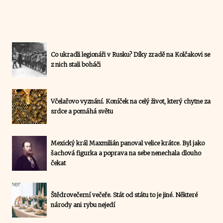
Co ukradli legionáři v Rusku? Díky zradě na Kolčakovi se
z nich stali boháči
Včelařovo vyznání. Koníček na celý život, který chytne za
srdce a pomáhá světu
Mexický král Maxmilián panoval velice krátce. Byl jako
šachová figurka a poprava na sebe nenechala dlouho
čekat
Štědrovečerní večeře. Stát od státu to je jiné. Některé
národy ani rybu nejedí