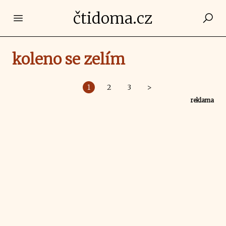
čtidoma.cz
Open main menu
koleno se zelím
1
2
3
>
reklama