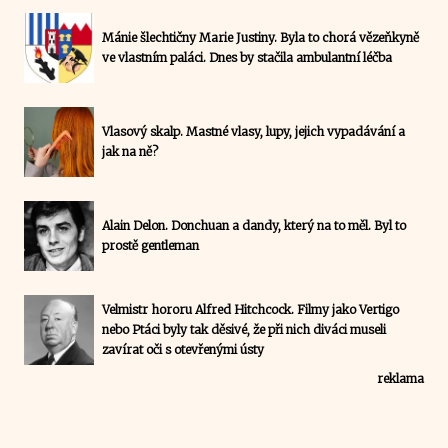
Mánie šlechtičny Marie Justiny. Byla to chorá vězeňkyně
ve vlastním paláci. Dnes by stačila ambulantní léčba
Vlasový skalp. Mastné vlasy, lupy, jejich vypadávání a
jak na ně?
Alain Delon. Donchuan a dandy, který na to měl. Byl to
prostě gentleman
Velmistr hororu Alfred Hitchcock. Filmy jako Vertigo
nebo Ptáci byly tak děsivé, že při nich diváci museli
zavírat oči s otevřenými ústy
reklama