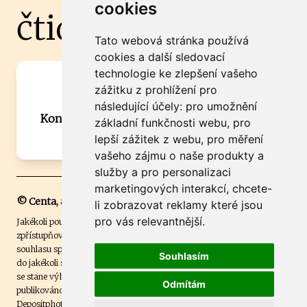
cookies
čtidoma.cz
Tato webová stránka používá
cookies a další sledovací
technologie ke zlepšení vašeho
Máte zajímavou informaci? Chcete
zážitku z prohlížení pro
spolupracovat?
následující účely:
pro umožnění
Kontaktujte šéfredaktora Martina Chalupu:
základní funkčnosti webu
,
pro
chalupa@ctidoma.cz
lepší zážitek z webu
,
pro měření
vašeho zájmu o naše produkty a
služby a pro personalizaci
marketingových interakcí
,
chcete-
© Centa, a.s.
li zobrazovat reklamy které jsou
pro vás relevantnější
.
Jakékoli použití obsahu včetně převzetí, šíření či dalšího užití a
zpřístupňování textových či obrazových materiálů bez písemného
souhlasu společnosti Centa,a.s. je zakázáno. Čtenář svým přihlášením
Souhlasím
do jakékoli soutěže na našem webu dává souhlas s tím, že v případě, že
se stane výhercem této soutěže, může být jeho jméno na webu
Odmítám
publikováno. Centa, a.s. využívala licenci ČTK a využívá fotografie z
Depositphotos
.