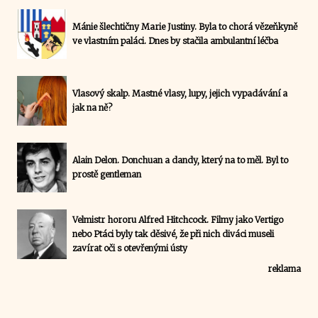
Mánie šlechtičny Marie Justiny. Byla to chorá vězeňkyně
ve vlastním paláci. Dnes by stačila ambulantní léčba
Vlasový skalp. Mastné vlasy, lupy, jejich vypadávání a
jak na ně?
Alain Delon. Donchuan a dandy, který na to měl. Byl to
prostě gentleman
Velmistr hororu Alfred Hitchcock. Filmy jako Vertigo
nebo Ptáci byly tak děsivé, že při nich diváci museli
zavírat oči s otevřenými ústy
reklama