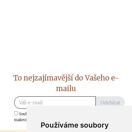
To nejzajímavější do Vašeho e-
mailu
Odebírat
Souhlasím s odběrem důležitých zpráv ze ČtiDoma.cz do mé e-
mailové schránky.
Používáme soubory