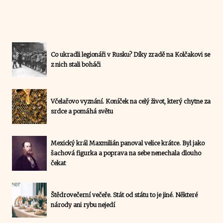
Co ukradli legionáři v Rusku? Díky zradě na Kolčakovi se
z nich stali boháči
Včelařovo vyznání. Koníček na celý život, který chytne za
srdce a pomáhá světu
Mexický král Maxmilián panoval velice krátce. Byl jako
šachová figurka a poprava na sebe nenechala dlouho
čekat
Štědrovečerní večeře. Stát od státu to je jiné. Některé
národy ani rybu nejedí