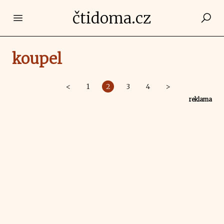
čtidoma.cz
Open main menu
koupel
<
1
2
3
4
>
reklama