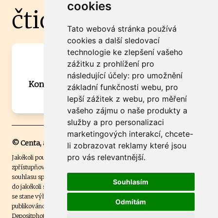
cookies
čtidoma.cz
Tato webová stránka používá
cookies a další sledovací
technologie ke zlepšení vašeho
Máte zajímavou informaci? Chcete
zážitku z prohlížení pro
spolupracovat?
následující účely:
pro umožnění
Kontaktujte šéfredaktora Martina Chalupu:
základní funkčnosti webu
,
pro
chalupa@ctidoma.cz
lepší zážitek z webu
,
pro měření
vašeho zájmu o naše produkty a
služby a pro personalizaci
marketingových interakcí
,
chcete-
© Centa, a.s.
li zobrazovat reklamy které jsou
pro vás relevantnější
.
Jakékoli použití obsahu včetně převzetí, šíření či dalšího užití a
zpřístupňování textových či obrazových materiálů bez písemného
souhlasu společnosti Centa,a.s. je zakázáno. Čtenář svým přihlášením
Souhlasím
do jakékoli soutěže na našem webu dává souhlas s tím, že v případě, že
se stane výhercem této soutěže, může být jeho jméno na webu
Odmítám
publikováno. Centa, a.s. využívala licenci ČTK a využívá fotografie z
Depositphotos
.