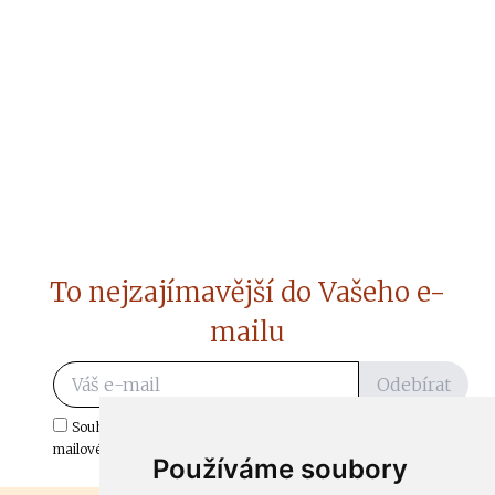
To nejzajímavější do Vašeho e-
mailu
Odebírat
Souhlasím s odběrem důležitých zpráv ze ČtiDoma.cz do mé e-
mailové schránky.
Používáme soubory