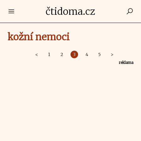
čtidoma.cz
Open main menu
kožní nemoci
<
1
2
3
4
5
>
reklama