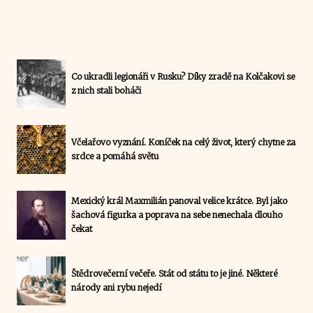
Co ukradli legionáři v Rusku? Díky zradě na Kolčakovi se
z nich stali boháči
Včelařovo vyznání. Koníček na celý život, který chytne za
srdce a pomáhá světu
Mexický král Maxmilián panoval velice krátce. Byl jako
šachová figurka a poprava na sebe nenechala dlouho
čekat
Štědrovečerní večeře. Stát od státu to je jiné. Některé
národy ani rybu nejedí