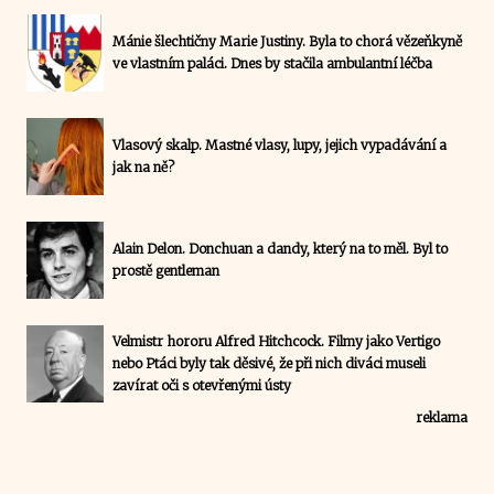
Mánie šlechtičny Marie Justiny. Byla to chorá vězeňkyně
ve vlastním paláci. Dnes by stačila ambulantní léčba
Vlasový skalp. Mastné vlasy, lupy, jejich vypadávání a
jak na ně?
Alain Delon. Donchuan a dandy, který na to měl. Byl to
prostě gentleman
Velmistr hororu Alfred Hitchcock. Filmy jako Vertigo
nebo Ptáci byly tak děsivé, že při nich diváci museli
zavírat oči s otevřenými ústy
reklama