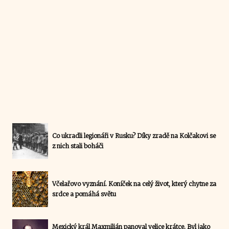
Co ukradli legionáři v Rusku? Díky zradě na Kolčakovi se
z nich stali boháči
Včelařovo vyznání. Koníček na celý život, který chytne za
srdce a pomáhá světu
Mexický král Maxmilián panoval velice krátce. Byl jako