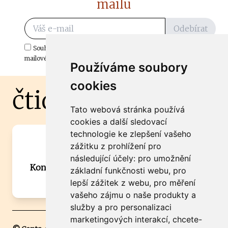
mailu
Odebírat
Souhlasím s odběrem důležitých zpráv ze ČtiDoma.cz do mé e-
mailové schránky.
Používáme soubory
cookies
čtidoma.cz
Tato webová stránka používá
cookies a další sledovací
technologie ke zlepšení vašeho
Máte zajímavou informaci? Chcete
zážitku z prohlížení pro
spolupracovat?
následující účely:
pro umožnění
Kontaktujte šéfredaktora Martina Chalupu:
základní funkčnosti webu
,
pro
chalupa@ctidoma.cz
lepší zážitek z webu
,
pro měření
vašeho zájmu o naše produkty a
služby a pro personalizaci
marketingových interakcí
,
chcete-