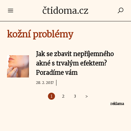
čtidoma.cz
Open main menu
kožní problémy
Jak se zbavit nepříjemného
akné s trvalým efektem?
Poradíme vám
28. 2. 2017
1
2
3
>
reklama