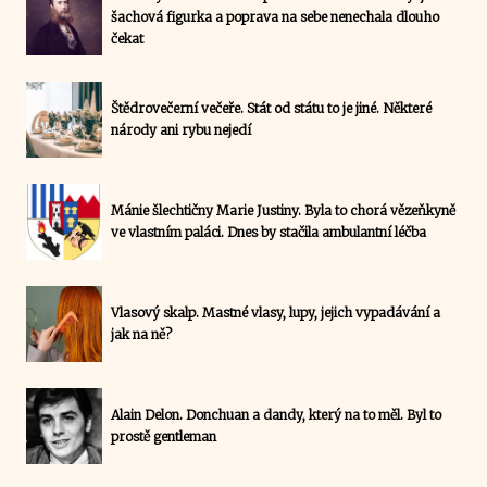
šachová figurka a poprava na sebe nenechala dlouho
čekat
Štědrovečerní večeře. Stát od státu to je jiné. Některé
národy ani rybu nejedí
Mánie šlechtičny Marie Justiny. Byla to chorá vězeňkyně
ve vlastním paláci. Dnes by stačila ambulantní léčba
Vlasový skalp. Mastné vlasy, lupy, jejich vypadávání a
jak na ně?
Alain Delon. Donchuan a dandy, který na to měl. Byl to
prostě gentleman