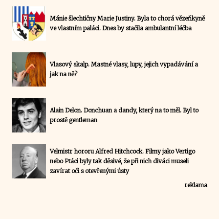
Mánie šlechtičny Marie Justiny. Byla to chorá vězeňkyně
ve vlastním paláci. Dnes by stačila ambulantní léčba
Vlasový skalp. Mastné vlasy, lupy, jejich vypadávání a
jak na ně?
Alain Delon. Donchuan a dandy, který na to měl. Byl to
prostě gentleman
Velmistr hororu Alfred Hitchcock. Filmy jako Vertigo
nebo Ptáci byly tak děsivé, že při nich diváci museli
zavírat oči s otevřenými ústy
reklama