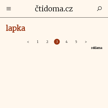
čtidoma.cz
Open main menu
lapka
<
1
2
3
4
5
>
reklama