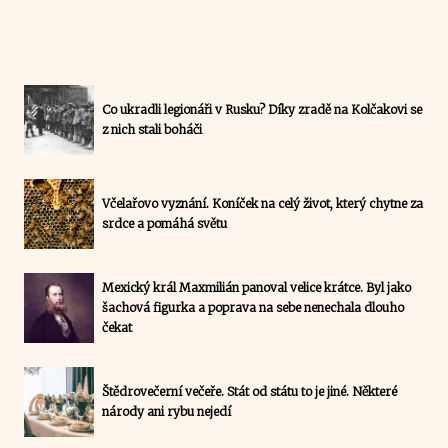
Co ukradli legionáři v Rusku? Díky zradě na Kolčakovi se
z nich stali boháči
Včelařovo vyznání. Koníček na celý život, který chytne za
srdce a pomáhá světu
Mexický král Maxmilián panoval velice krátce. Byl jako
šachová figurka a poprava na sebe nenechala dlouho
čekat
Štědrovečerní večeře. Stát od státu to je jiné. Některé
národy ani rybu nejedí