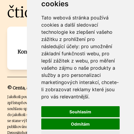
cookies
čtidoma.cz
Tato webová stránka používá
cookies a další sledovací
technologie ke zlepšení vašeho
Máte zajímavou informaci? Chcete
zážitku z prohlížení pro
spolupracovat?
následující účely:
pro umožnění
Kontaktujte šéfredaktora Martina Chalupu:
základní funkčnosti webu
,
pro
chalupa@ctidoma.cz
lepší zážitek z webu
,
pro měření
vašeho zájmu o naše produkty a
služby a pro personalizaci
marketingových interakcí
,
chcete-
© Centa, a.s.
li zobrazovat reklamy které jsou
pro vás relevantnější
.
Jakékoli použití obsahu včetně převzetí, šíření či dalšího užití a
zpřístupňování textových či obrazových materiálů bez písemného
souhlasu společnosti Centa,a.s. je zakázáno. Čtenář svým přihlášením
Souhlasím
do jakékoli soutěže na našem webu dává souhlas s tím, že v případě, že
se stane výhercem této soutěže, může být jeho jméno na webu
Odmítám
publikováno. Centa, a.s. využívala licenci ČTK a využívá fotografie z
Depositphotos
.