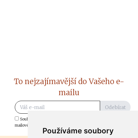
To nejzajímavější do Vašeho e-
mailu
Odebírat
Souhlasím s odběrem důležitých zpráv ze ČtiDoma.cz do mé e-
mailové schránky.
Používáme soubory