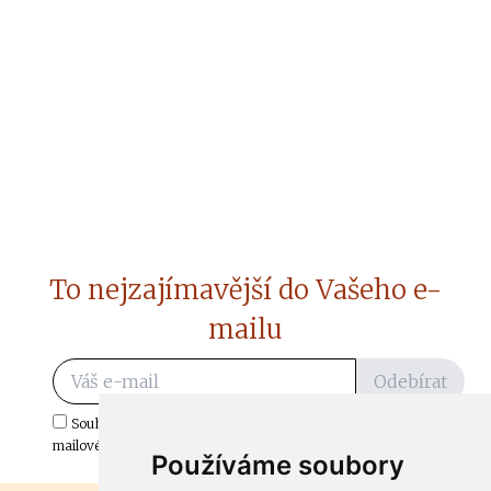
To nejzajímavější do Vašeho e-
mailu
Odebírat
Souhlasím s odběrem důležitých zpráv ze ČtiDoma.cz do mé e-
mailové schránky.
Používáme soubory