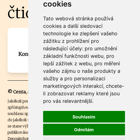
cookies
čtidoma.cz
Tato webová stránka používá
cookies a další sledovací
technologie ke zlepšení vašeho
Máte zajímavou informaci? Chcete
zážitku z prohlížení pro
spolupracovat?
následující účely:
pro umožnění
Kontaktujte šéfredaktora Martina Chalupu:
základní funkčnosti webu
,
pro
chalupa@ctidoma.cz
lepší zážitek z webu
,
pro měření
vašeho zájmu o naše produkty a
služby a pro personalizaci
marketingových interakcí
,
chcete-
© Centa, a.s.
li zobrazovat reklamy které jsou
pro vás relevantnější
.
Jakékoli použití obsahu včetně převzetí, šíření či dalšího užití a
zpřístupňování textových či obrazových materiálů bez písemného
souhlasu společnosti Centa,a.s. je zakázáno. Čtenář svým přihlášením
Souhlasím
do jakékoli soutěže na našem webu dává souhlas s tím, že v případě, že
se stane výhercem této soutěže, může být jeho jméno na webu
Odmítám
publikováno. Centa, a.s. využívala licenci ČTK a využívá fotografie z
Depositphotos
.