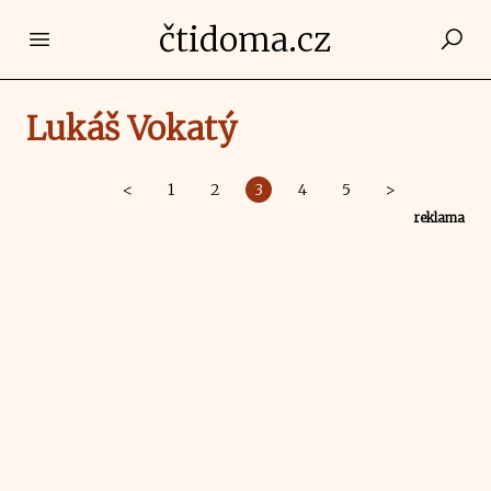
čtidoma.cz
Open main menu
Lukáš Vokatý
<
1
2
3
4
5
>
reklama