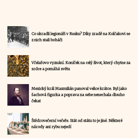
Co ukradli legionáři v Rusku? Díky zradě na Kolčakovi se
z nich stali boháči
Včelařovo vyznání. Koníček na celý život, který chytne za
srdce a pomáhá světu
Mexický král Maxmilián panoval velice krátce. Byl jako
šachová figurka a poprava na sebe nenechala dlouho
čekat
Štědrovečerní večeře. Stát od státu to je jiné. Některé
národy ani rybu nejedí