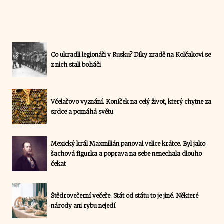
Co ukradli legionáři v Rusku? Díky zradě na Kolčakovi se
z nich stali boháči
Včelařovo vyznání. Koníček na celý život, který chytne za
srdce a pomáhá světu
Mexický král Maxmilián panoval velice krátce. Byl jako
šachová figurka a poprava na sebe nenechala dlouho
čekat
Štědrovečerní večeře. Stát od státu to je jiné. Některé
národy ani rybu nejedí