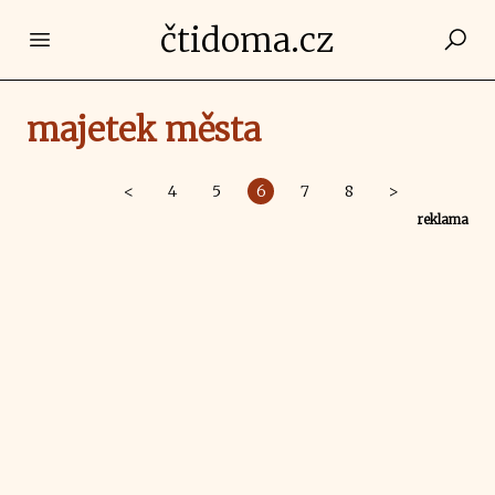
čtidoma.cz
Open main menu
majetek města
<
4
5
6
7
8
>
reklama