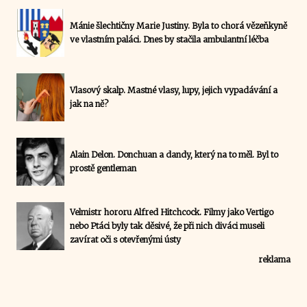
Mánie šlechtičny Marie Justiny. Byla to chorá vězeňkyně
ve vlastním paláci. Dnes by stačila ambulantní léčba
Vlasový skalp. Mastné vlasy, lupy, jejich vypadávání a
jak na ně?
Alain Delon. Donchuan a dandy, který na to měl. Byl to
prostě gentleman
Velmistr hororu Alfred Hitchcock. Filmy jako Vertigo
nebo Ptáci byly tak děsivé, že při nich diváci museli
zavírat oči s otevřenými ústy
reklama