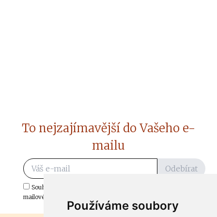
To nejzajímavější do Vašeho e-
mailu
Odebírat
Souhlasím s odběrem důležitých zpráv ze ČtiDoma.cz do mé e-
mailové schránky.
Používáme soubory