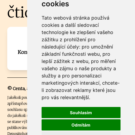
cookies
čtidoma.cz
Tato webová stránka používá
cookies a další sledovací
technologie ke zlepšení vašeho
Máte zajímavou informaci? Chcete
zážitku z prohlížení pro
spolupracovat?
následující účely:
pro umožnění
Kontaktujte šéfredaktora Martina Chalupu:
základní funkčnosti webu
,
pro
chalupa@ctidoma.cz
lepší zážitek z webu
,
pro měření
vašeho zájmu o naše produkty a
služby a pro personalizaci
marketingových interakcí
,
chcete-
© Centa, a.s.
li zobrazovat reklamy které jsou
pro vás relevantnější
.
Jakékoli použití obsahu včetně převzetí, šíření či dalšího užití a
zpřístupňování textových či obrazových materiálů bez písemného
souhlasu společnosti Centa,a.s. je zakázáno. Čtenář svým přihlášením
Souhlasím
do jakékoli soutěže na našem webu dává souhlas s tím, že v případě, že
se stane výhercem této soutěže, může být jeho jméno na webu
Odmítám
publikováno. Centa, a.s. využívala licenci ČTK a využívá fotografie z
Depositphotos
.