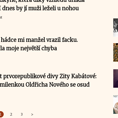
 I dnes by jí muži leželi u nohou
st
i hádce mi manžel vrazil facku.
la moje největší chyba
t prvorepublikové divy Zity Kabátové:
 milenkou Oldřicha Nového se osud
1
2
3
>