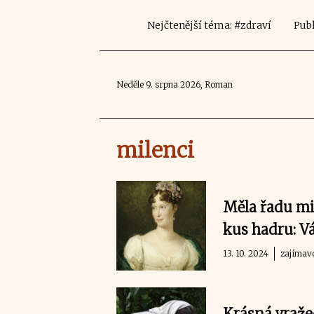
Nejčtenější téma: #zdraví
Publ
Neděle 9. srpna 2026, Roman
milenci
Měla řadu mi
kus hadru: V
13. 10. 2024
zajímav
Krásná vraže