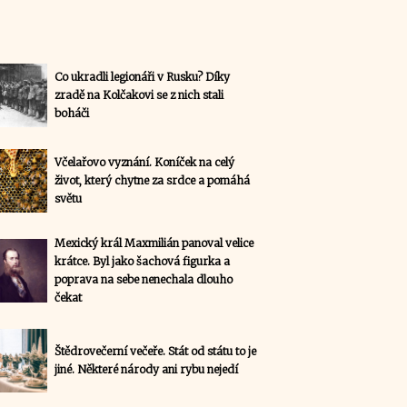
Co ukradli legionáři v Rusku? Díky
zradě na Kolčakovi se z nich stali
boháči
Včelařovo vyznání. Koníček na celý
život, který chytne za srdce a pomáhá
světu
Mexický král Maxmilián panoval velice
krátce. Byl jako šachová figurka a
poprava na sebe nenechala dlouho
čekat
Štědrovečerní večeře. Stát od státu to je
jiné. Některé národy ani rybu nejedí