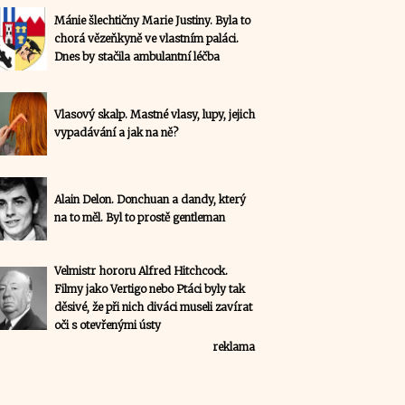
Mánie šlechtičny Marie Justiny. Byla to
chorá vězeňkyně ve vlastním paláci.
Dnes by stačila ambulantní léčba
Vlasový skalp. Mastné vlasy, lupy, jejich
vypadávání a jak na ně?
Alain Delon. Donchuan a dandy, který
na to měl. Byl to prostě gentleman
Velmistr hororu Alfred Hitchcock.
Filmy jako Vertigo nebo Ptáci byly tak
děsivé, že při nich diváci museli zavírat
oči s otevřenými ústy
reklama