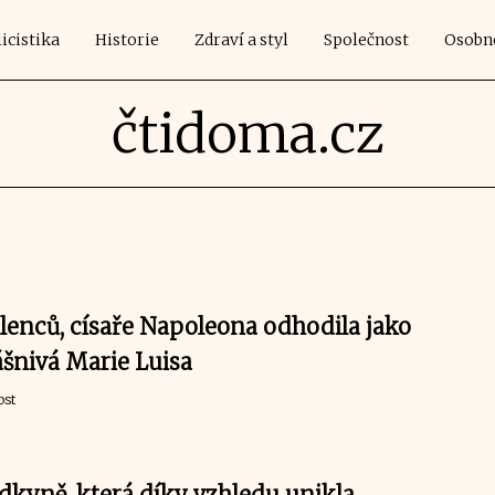
icistika
Historie
Zdraví a styl
Společnost
Osobn
čtidoma.cz
lenců, císaře Napoleona odhodila jako
ášnivá Marie Luisa
ost
dkyně, která díky vzhledu unikla