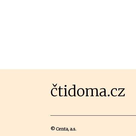
čtidoma.cz
© Centa, a.s.