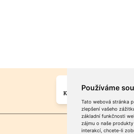
Máte zajímavou informa
Používáme sou
Kontaktujte šéfredaktora Mar
Tato webová stránka po
zlepšení vašeho zážitku
základní funkčnosti w
zájmu o naše produkty 
interakcí
,
chcete-li zob