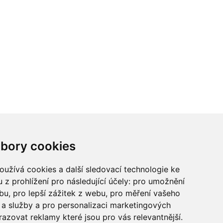
ci? Chcete spolupracovat?
bory cookies
tina Chalupu:
chalupa@ctidoma.cz
užívá cookies a další sledovací technologie ke
 z prohlížení pro následující účely:
pro umožnění
ebu
,
pro lepší zážitek z webu
,
pro měření vašeho
a služby a pro personalizaci marketingových
razovat reklamy které jsou pro vás relevantnější
.