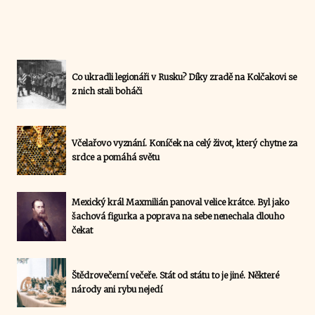
Co ukradli legionáři v Rusku? Díky zradě na Kolčakovi se
z nich stali boháči
Včelařovo vyznání. Koníček na celý život, který chytne za
srdce a pomáhá světu
Mexický král Maxmilián panoval velice krátce. Byl jako
šachová figurka a poprava na sebe nenechala dlouho
čekat
Štědrovečerní večeře. Stát od státu to je jiné. Některé
národy ani rybu nejedí