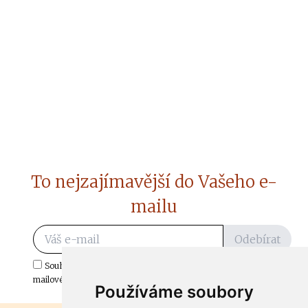
To nejzajímavější do Vašeho e-
mailu
Odebírat
Souhlasím s odběrem důležitých zpráv ze ČtiDoma.cz do mé e-
mailové schránky.
Používáme soubory