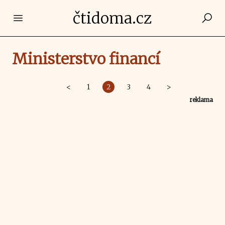
čtidoma.cz
Open main menu
Ministerstvo financí
<
1
2
3
4
>
reklama