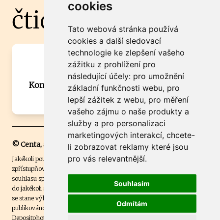
cookies
čtidoma.cz
Tato webová stránka používá
cookies a další sledovací
technologie ke zlepšení vašeho
Máte zajímavou informaci? Chcete
zážitku z prohlížení pro
spolupracovat?
následující účely:
pro umožnění
Kontaktujte šéfredaktora Martina Chalupu:
základní funkčnosti webu
,
pro
chalupa@ctidoma.cz
lepší zážitek z webu
,
pro měření
vašeho zájmu o naše produkty a
služby a pro personalizaci
marketingových interakcí
,
chcete-
© Centa, a.s.
li zobrazovat reklamy které jsou
pro vás relevantnější
.
Jakékoli použití obsahu včetně převzetí, šíření či dalšího užití a
zpřístupňování textových či obrazových materiálů bez písemného
souhlasu společnosti Centa,a.s. je zakázáno. Čtenář svým přihlášením
Souhlasím
do jakékoli soutěže na našem webu dává souhlas s tím, že v případě, že
se stane výhercem této soutěže, může být jeho jméno na webu
Odmítám
publikováno. Centa, a.s. využívala licenci ČTK a využívá fotografie z
Depositphotos
.