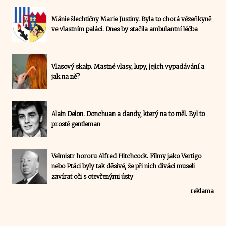
Mánie šlechtičny Marie Justiny. Byla to chorá vězeňkyně
ve vlastním paláci. Dnes by stačila ambulantní léčba
Vlasový skalp. Mastné vlasy, lupy, jejich vypadávání a
jak na ně?
Alain Delon. Donchuan a dandy, který na to měl. Byl to
prostě gentleman
Velmistr hororu Alfred Hitchcock. Filmy jako Vertigo
nebo Ptáci byly tak děsivé, že při nich diváci museli
zavírat oči s otevřenými ústy
reklama