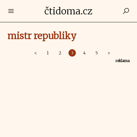
čtidoma.cz
Open main menu
mistr republiky
<
1
2
3
4
5
>
reklama