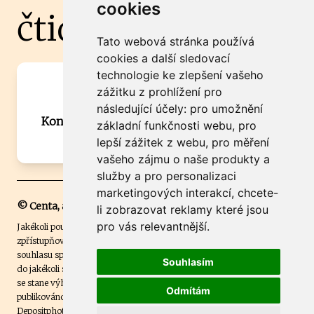
cookies
čtidoma.cz
Tato webová stránka používá
cookies a další sledovací
technologie ke zlepšení vašeho
Máte zajímavou informaci? Chcete
zážitku z prohlížení pro
spolupracovat?
následující účely:
pro umožnění
Kontaktujte šéfredaktora Martina Chalupu:
základní funkčnosti webu
,
pro
chalupa@ctidoma.cz
lepší zážitek z webu
,
pro měření
vašeho zájmu o naše produkty a
služby a pro personalizaci
marketingových interakcí
,
chcete-
© Centa, a.s.
li zobrazovat reklamy které jsou
pro vás relevantnější
.
Jakékoli použití obsahu včetně převzetí, šíření či dalšího užití a
zpřístupňování textových či obrazových materiálů bez písemného
souhlasu společnosti Centa,a.s. je zakázáno. Čtenář svým přihlášením
Souhlasím
do jakékoli soutěže na našem webu dává souhlas s tím, že v případě, že
se stane výhercem této soutěže, může být jeho jméno na webu
Odmítám
publikováno. Centa, a.s. využívala licenci ČTK a využívá fotografie z
Depositphotos
.