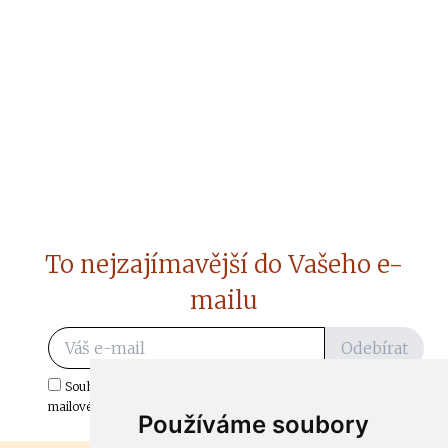
To nejzajímavější do Vašeho e-
mailu
Odebírat
Souhlasím s odběrem důležitých zpráv ze ČtiDoma.cz do mé e-
mailové schránky.
Používáme soubory