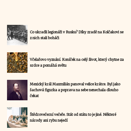
Co ukradli legionáři v Rusku? Díky zradě na Kolčakovi se
z nich stali boháči
Včelařovo vyznání. Koníček na celý život, který chytne za
srdce a pomáhá světu
Mexický král Maxmilián panoval velice krátce. Byl jako
šachová figurka a poprava na sebe nenechala dlouho
čekat
Štědrovečerní večeře. Stát od státu to je jiné. Některé
národy ani rybu nejedí