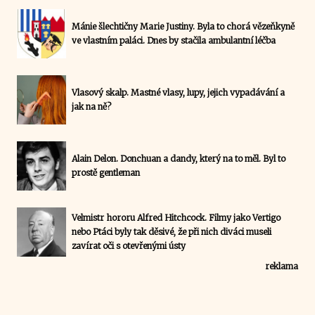
Mánie šlechtičny Marie Justiny. Byla to chorá vězeňkyně
ve vlastním paláci. Dnes by stačila ambulantní léčba
Vlasový skalp. Mastné vlasy, lupy, jejich vypadávání a
jak na ně?
Alain Delon. Donchuan a dandy, který na to měl. Byl to
prostě gentleman
Velmistr hororu Alfred Hitchcock. Filmy jako Vertigo
nebo Ptáci byly tak děsivé, že při nich diváci museli
zavírat oči s otevřenými ústy
reklama