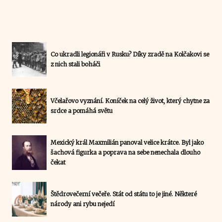
Co ukradli legionáři v Rusku? Díky zradě na Kolčakovi se
z nich stali boháči
Včelařovo vyznání. Koníček na celý život, který chytne za
srdce a pomáhá světu
Mexický král Maxmilián panoval velice krátce. Byl jako
šachová figurka a poprava na sebe nenechala dlouho
čekat
Štědrovečerní večeře. Stát od státu to je jiné. Některé
národy ani rybu nejedí