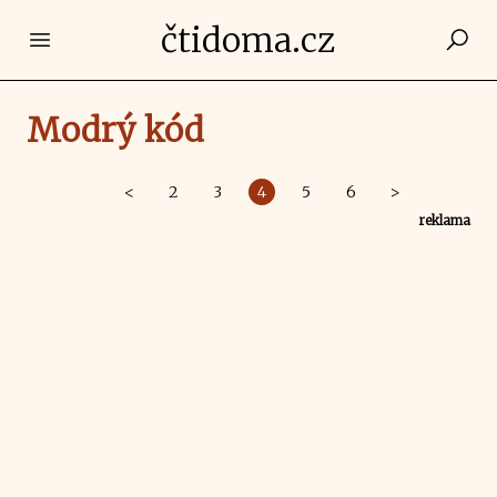
čtidoma.cz
Open main menu
Modrý kód
<
2
3
4
5
6
>
reklama