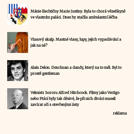
Mánie šlechtičny Marie Justiny. Byla to chorá vězeňkyně
ve vlastním paláci. Dnes by stačila ambulantní léčba
Vlasový skalp. Mastné vlasy, lupy, jejich vypadávání a
jak na ně?
Alain Delon. Donchuan a dandy, který na to měl. Byl to
prostě gentleman
Velmistr hororu Alfred Hitchcock. Filmy jako Vertigo
nebo Ptáci byly tak děsivé, že při nich diváci museli
zavírat oči s otevřenými ústy
reklama