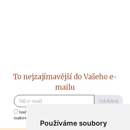
To nejzajímavější do Vašeho e-
mailu
Odebírat
Souhlasím s odběrem důležitých zpráv ze ČtiDoma.cz do mé e-
mailové schránky.
Používáme soubory