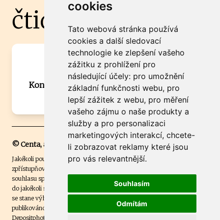
cookies
čtidoma.cz
Tato webová stránka používá
cookies a další sledovací
technologie ke zlepšení vašeho
Máte zajímavou informaci? Chcete
zážitku z prohlížení pro
spolupracovat?
následující účely:
pro umožnění
Kontaktujte šéfredaktora Martina Chalupu:
základní funkčnosti webu
,
pro
chalupa@ctidoma.cz
lepší zážitek z webu
,
pro měření
vašeho zájmu o naše produkty a
služby a pro personalizaci
marketingových interakcí
,
chcete-
© Centa, a.s.
li zobrazovat reklamy které jsou
pro vás relevantnější
.
Jakékoli použití obsahu včetně převzetí, šíření či dalšího užití a
zpřístupňování textových či obrazových materiálů bez písemného
souhlasu společnosti Centa,a.s. je zakázáno. Čtenář svým přihlášením
Souhlasím
do jakékoli soutěže na našem webu dává souhlas s tím, že v případě, že
se stane výhercem této soutěže, může být jeho jméno na webu
Odmítám
publikováno. Centa, a.s. využívala licenci ČTK a využívá fotografie z
Depositphotos
.