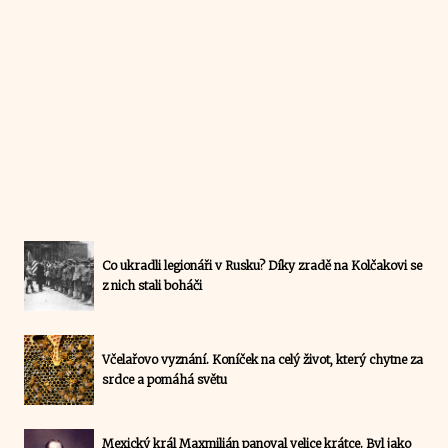
Co ukradli legionáři v Rusku? Díky zradě na Kolčakovi se
z nich stali boháči
Včelařovo vyznání. Koníček na celý život, který chytne za
srdce a pomáhá světu
Mexický král Maxmilián panoval velice krátce. Byl jako