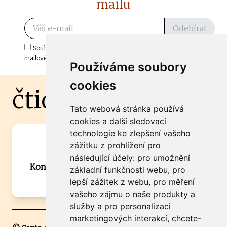
mailu
Odebírat
Souhlasím s odběrem důležitých zpráv ze ČtiDoma.cz do mé e-
mailové schránky.
Používáme soubory
cookies
čtidoma.cz
Tato webová stránka používá
cookies a další sledovací
technologie ke zlepšení vašeho
Máte zajímavou informaci? Chcete
zážitku z prohlížení pro
spolupracovat?
následující účely:
pro umožnění
Kontaktujte šéfredaktora Martina Chalupu:
základní funkčnosti webu
,
pro
chalupa@ctidoma.cz
lepší zážitek z webu
,
pro měření
vašeho zájmu o naše produkty a
služby a pro personalizaci
marketingových interakcí
,
chcete-