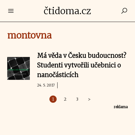
čtidoma.cz
Open main menu
montovna
Má věda v Česku budoucnost?
Studenti vytvořili učebnici o
nanočásticích
24. 5. 2017
1
2
3
>
reklama