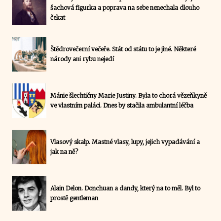
šachová figurka a poprava na sebe nenechala dlouho
čekat
Štědrovečerní večeře. Stát od státu to je jiné. Některé
národy ani rybu nejedí
Mánie šlechtičny Marie Justiny. Byla to chorá vězeňkyně
ve vlastním paláci. Dnes by stačila ambulantní léčba
Vlasový skalp. Mastné vlasy, lupy, jejich vypadávání a
jak na ně?
Alain Delon. Donchuan a dandy, který na to měl. Byl to
prostě gentleman