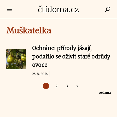
čtidoma.cz
Open main menu
Muškatelka
Ochránci přírody jásají,
podařilo se oživit staré odrůdy
ovoce
25. 8. 2016
1
2
3
>
reklama