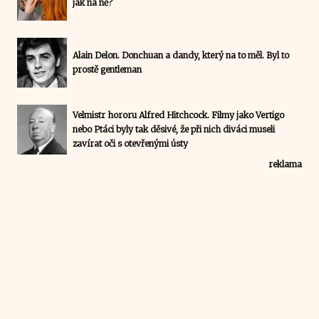
jak na ně?
Alain Delon. Donchuan a dandy, který na to měl. Byl to
prostě gentleman
Velmistr hororu Alfred Hitchcock. Filmy jako Vertigo
nebo Ptáci byly tak děsivé, že při nich diváci museli
zavírat oči s otevřenými ústy
reklama