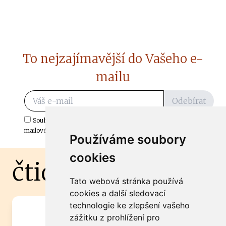
To nejzajímavější do Vašeho e-
mailu
Odebírat
Souhlasím s odběrem důležitých zpráv ze ČtiDoma.cz do mé e-
mailové schránky.
Používáme soubory
cookies
čtidoma.cz
Tato webová stránka používá
cookies a další sledovací
technologie ke zlepšení vašeho
Máte zajímavou informaci? Chcete
zážitku z prohlížení pro