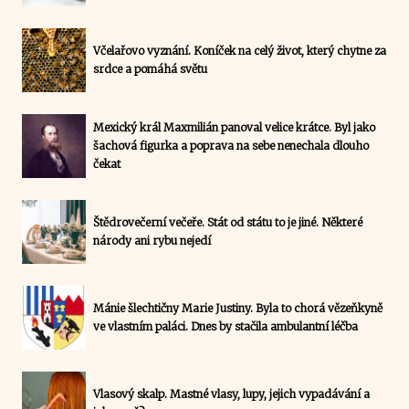
Včelařovo vyznání. Koníček na celý život, který chytne za
srdce a pomáhá světu
Mexický král Maxmilián panoval velice krátce. Byl jako
šachová figurka a poprava na sebe nenechala dlouho
čekat
Štědrovečerní večeře. Stát od státu to je jiné. Některé
národy ani rybu nejedí
Mánie šlechtičny Marie Justiny. Byla to chorá vězeňkyně
ve vlastním paláci. Dnes by stačila ambulantní léčba
Vlasový skalp. Mastné vlasy, lupy, jejich vypadávání a