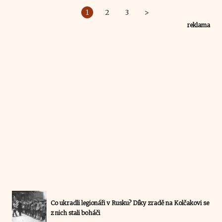
1
2
3
>
reklama
Co ukradli legionáři v Rusku? Díky zradě na Kolčakovi se
z nich stali boháči