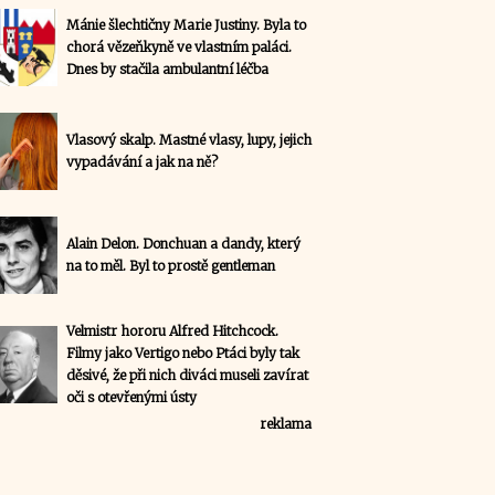
Mánie šlechtičny Marie Justiny. Byla to
chorá vězeňkyně ve vlastním paláci.
Dnes by stačila ambulantní léčba
Vlasový skalp. Mastné vlasy, lupy, jejich
vypadávání a jak na ně?
Alain Delon. Donchuan a dandy, který
na to měl. Byl to prostě gentleman
Velmistr hororu Alfred Hitchcock.
Filmy jako Vertigo nebo Ptáci byly tak
děsivé, že při nich diváci museli zavírat
oči s otevřenými ústy
reklama