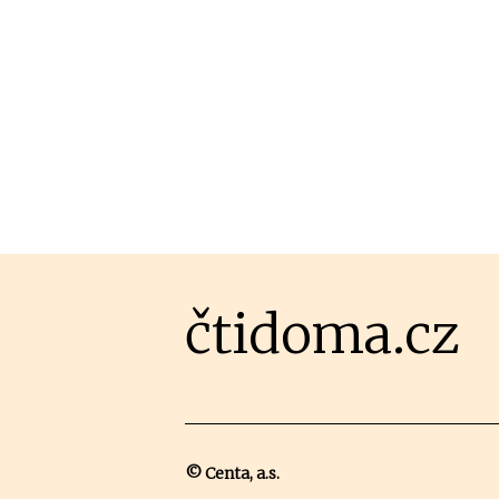
čtidoma.cz
© Centa, a.s.