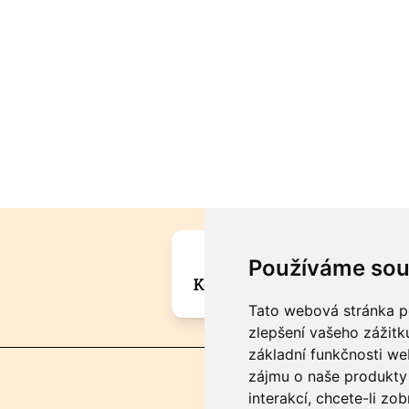
Máte zajímavou informa
Používáme sou
Kontaktujte šéfredaktora Mar
Tato webová stránka po
zlepšení vašeho zážitku
základní funkčnosti w
zájmu o naše produkty 
interakcí
,
chcete-li zob