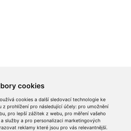
ci? Chcete spolupracovat?
bory cookies
tina Chalupu:
chalupa@ctidoma.cz
užívá cookies a další sledovací technologie ke
 z prohlížení pro následující účely:
pro umožnění
ebu
,
pro lepší zážitek z webu
,
pro měření vašeho
a služby a pro personalizaci marketingových
razovat reklamy které jsou pro vás relevantnější
.