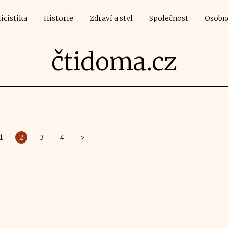
icistika
Historie
Zdraví a styl
Společnost
Osobn
čtidoma.cz
1
2
3
4
>