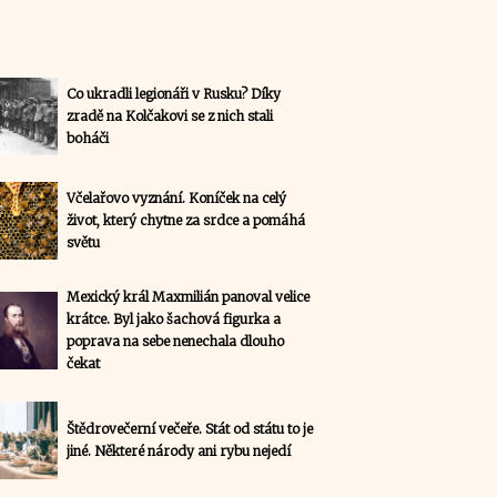
Co ukradli legionáři v Rusku? Díky
zradě na Kolčakovi se z nich stali
boháči
Včelařovo vyznání. Koníček na celý
život, který chytne za srdce a pomáhá
světu
Mexický král Maxmilián panoval velice
krátce. Byl jako šachová figurka a
poprava na sebe nenechala dlouho
čekat
Štědrovečerní večeře. Stát od státu to je
jiné. Některé národy ani rybu nejedí