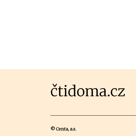
čtidoma.cz
© Centa, a.s.