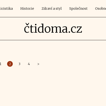
icistika
Historie
Zdraví a styl
Společnost
Osobn
čtidoma.cz
1
2
3
4
>