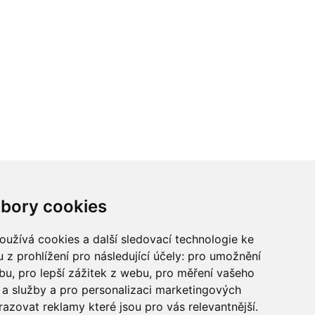
ci? Chcete spolupracovat?
bory cookies
tina Chalupu:
chalupa@ctidoma.cz
užívá cookies a další sledovací technologie ke
 z prohlížení pro následující účely:
pro umožnění
ebu
,
pro lepší zážitek z webu
,
pro měření vašeho
a služby a pro personalizaci marketingových
razovat reklamy které jsou pro vás relevantnější
.