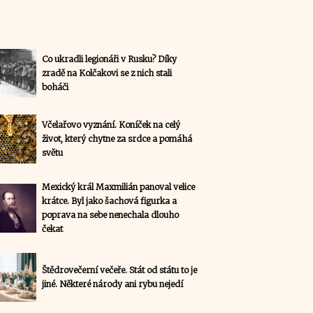
Co ukradli legionáři v Rusku? Díky
zradě na Kolčakovi se z nich stali
boháči
Včelařovo vyznání. Koníček na celý
život, který chytne za srdce a pomáhá
světu
Mexický král Maxmilián panoval velice
krátce. Byl jako šachová figurka a
poprava na sebe nenechala dlouho
čekat
Štědrovečerní večeře. Stát od státu to je
jiné. Některé národy ani rybu nejedí