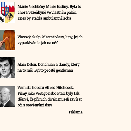
Mánie šlechtičny Marie Justiny. Byla to
chorá vězeňkyně ve vlastním paláci.
Dnes by stačila ambulantní léčba
Vlasový skalp. Mastné vlasy, lupy, jejich
vypadávání a jak na ně?
Alain Delon. Donchuan a dandy, který
na to měl. Byl to prostě gentleman
Velmistr hororu Alfred Hitchcock.
Filmy jako Vertigo nebo Ptáci byly tak
děsivé, že při nich diváci museli zavírat
oči s otevřenými ústy
reklama