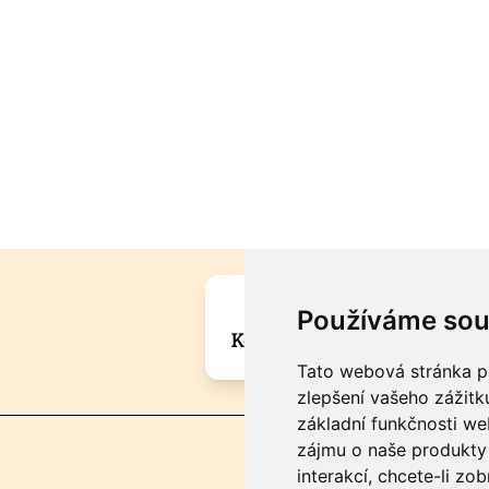
Máte zajímavou informa
Používáme sou
Kontaktujte šéfredaktora Mar
Tato webová stránka po
zlepšení vašeho zážitku
základní funkčnosti w
zájmu o naše produkty 
interakcí
,
chcete-li zob