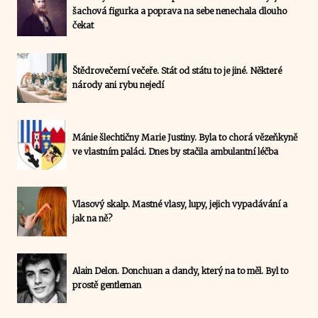
šachová figurka a poprava na sebe nenechala dlouho
čekat
Štědrovečerní večeře. Stát od státu to je jiné. Některé
národy ani rybu nejedí
Mánie šlechtičny Marie Justiny. Byla to chorá vězeňkyně
ve vlastním paláci. Dnes by stačila ambulantní léčba
Vlasový skalp. Mastné vlasy, lupy, jejich vypadávání a
jak na ně?
Alain Delon. Donchuan a dandy, který na to měl. Byl to
prostě gentleman