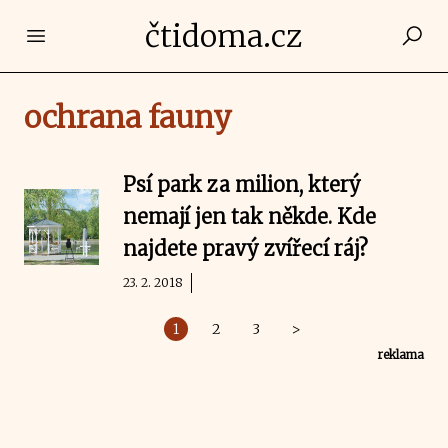
čtidoma.cz
Open main menu
ochrana fauny
Psí park za milion, který
nemají jen tak někde. Kde
najdete pravý zvířecí ráj?
23. 2. 2018
1
2
3
>
reklama