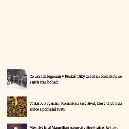
Co ukradli legionáři v Rusku? Díky zradě na Kolčakovi se
z nich stali boháči
Včelařovo vyznání. Koníček na celý život, který chytne za
srdce a pomáhá světu
Mexický král Maxmilián panoval velice krátce. Byl jako