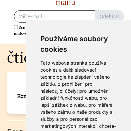
mailu
Odebírat
Souhlasím s odběrem důležitých zpráv ze ČtiDoma.cz do mé e-
mailové schránky.
Používáme soubory
cookies
čtidoma.cz
Tato webová stránka používá
cookies a další sledovací
technologie ke zlepšení vašeho
Máte zajímavou informaci? Chcete
zážitku z prohlížení pro
spolupracovat?
následující účely:
pro umožnění
Kontaktujte šéfredaktora Martina Chalupu:
základní funkčnosti webu
,
pro
chalupa@ctidoma.cz
lepší zážitek z webu
,
pro měření
vašeho zájmu o naše produkty a
služby a pro personalizaci
marketingových interakcí
,
chcete-