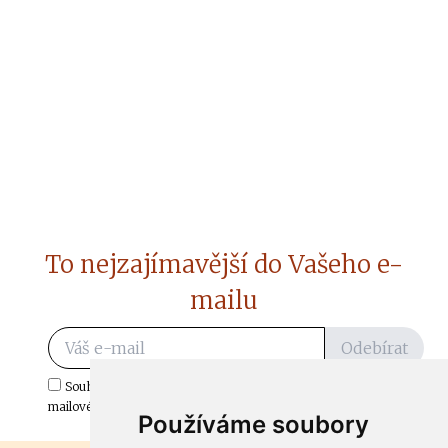
To nejzajímavější do Vašeho e-
mailu
Odebírat
Souhlasím s odběrem důležitých zpráv ze ČtiDoma.cz do mé e-
mailové schránky.
Používáme soubory