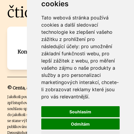
cookies
čtidoma.cz
Tato webová stránka používá
cookies a další sledovací
technologie ke zlepšení vašeho
Máte zajímavou informaci? Chcete
zážitku z prohlížení pro
spolupracovat?
následující účely:
pro umožnění
Kontaktujte šéfredaktora Martina Chalupu:
základní funkčnosti webu
,
pro
chalupa@ctidoma.cz
lepší zážitek z webu
,
pro měření
vašeho zájmu o naše produkty a
služby a pro personalizaci
marketingových interakcí
,
chcete-
© Centa, a.s.
li zobrazovat reklamy které jsou
pro vás relevantnější
.
Jakékoli použití obsahu včetně převzetí, šíření či dalšího užití a
zpřístupňování textových či obrazových materiálů bez písemného
souhlasu společnosti Centa,a.s. je zakázáno. Čtenář svým přihlášením
Souhlasím
do jakékoli soutěže na našem webu dává souhlas s tím, že v případě, že
se stane výhercem této soutěže, může být jeho jméno na webu
Odmítám
publikováno. Centa, a.s. využívala licenci ČTK a využívá fotografie z
Depositphotos
.