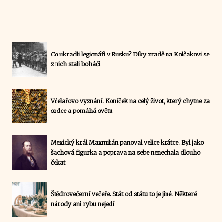
Co ukradli legionáři v Rusku? Díky zradě na Kolčakovi se
z nich stali boháči
Včelařovo vyznání. Koníček na celý život, který chytne za
srdce a pomáhá světu
Mexický král Maxmilián panoval velice krátce. Byl jako
šachová figurka a poprava na sebe nenechala dlouho
čekat
Štědrovečerní večeře. Stát od státu to je jiné. Některé
národy ani rybu nejedí