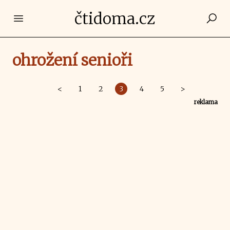
čtidoma.cz
Open main menu
ohrožení senioři
<
1
2
3
4
5
>
reklama