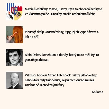
Mánie šlechtičny Marie Justiny. Byla to chorá vězeňkyně
ve vlastním paláci. Dnes by stačila ambulantní léčba
Vlasový skalp. Mastné vlasy, lupy, jejich vypadávání a
jak na ně?
Alain Delon. Donchuan a dandy, který na to měl. Byl to
prostě gentleman
Velmistr hororu Alfred Hitchcock. Filmy jako Vertigo
nebo Ptáci byly tak děsivé, že při nich diváci museli
zavírat oči s otevřenými ústy
reklama