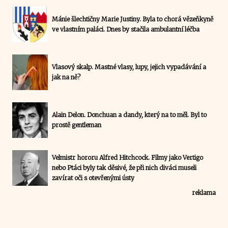
Mánie šlechtičny Marie Justiny. Byla to chorá vězeňkyně
ve vlastním paláci. Dnes by stačila ambulantní léčba
Vlasový skalp. Mastné vlasy, lupy, jejich vypadávání a
jak na ně?
Alain Delon. Donchuan a dandy, který na to měl. Byl to
prostě gentleman
Velmistr hororu Alfred Hitchcock. Filmy jako Vertigo
nebo Ptáci byly tak děsivé, že při nich diváci museli
zavírat oči s otevřenými ústy
reklama