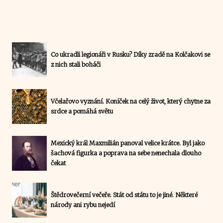
Co ukradli legionáři v Rusku? Díky zradě na Kolčakovi se
z nich stali boháči
Včelařovo vyznání. Koníček na celý život, který chytne za
srdce a pomáhá světu
Mexický král Maxmilián panoval velice krátce. Byl jako
šachová figurka a poprava na sebe nenechala dlouho
čekat
Štědrovečerní večeře. Stát od státu to je jiné. Některé
národy ani rybu nejedí