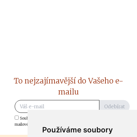
To nejzajímavější do Vašeho e-
mailu
Odebírat
Souhlasím s odběrem důležitých zpráv ze ČtiDoma.cz do mé e-
mailové schránky.
Používáme soubory