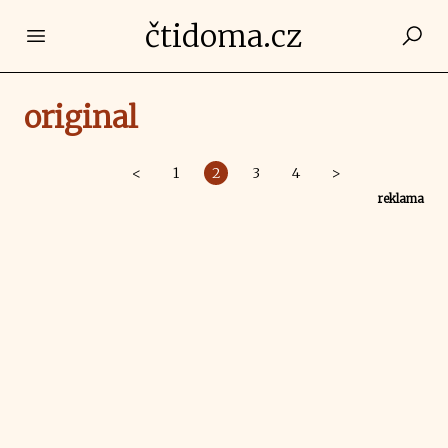
čtidoma.cz
Open main menu
original
<
1
2
3
4
>
reklama