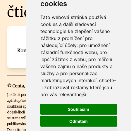
cookies
čtidoma.cz
Tato webová stránka používá
cookies a další sledovací
technologie ke zlepšení vašeho
Máte zajímavou informaci? Chcete
zážitku z prohlížení pro
spolupracovat?
následující účely:
pro umožnění
Kontaktujte šéfredaktora Martina Chalupu:
základní funkčnosti webu
,
pro
chalupa@ctidoma.cz
lepší zážitek z webu
,
pro měření
vašeho zájmu o naše produkty a
služby a pro personalizaci
marketingových interakcí
,
chcete-
© Centa, a.s.
li zobrazovat reklamy které jsou
pro vás relevantnější
.
Jakékoli použití obsahu včetně převzetí, šíření či dalšího užití a
zpřístupňování textových či obrazových materiálů bez písemného
souhlasu společnosti Centa,a.s. je zakázáno. Čtenář svým přihlášením
Souhlasím
do jakékoli soutěže na našem webu dává souhlas s tím, že v případě, že
se stane výhercem této soutěže, může být jeho jméno na webu
Odmítám
publikováno. Centa, a.s. využívala licenci ČTK a využívá fotografie z
Depositphotos
.