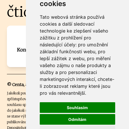
cookies
čtidoma.cz
Tato webová stránka používá
cookies a další sledovací
technologie ke zlepšení vašeho
Máte zajímavou informaci? Chcete
zážitku z prohlížení pro
spolupracovat?
následující účely:
pro umožnění
Kontaktujte šéfredaktora Martina Chalupu:
základní funkčnosti webu
,
pro
chalupa@ctidoma.cz
lepší zážitek z webu
,
pro měření
vašeho zájmu o naše produkty a
služby a pro personalizaci
marketingových interakcí
,
chcete-
© Centa, a.s.
li zobrazovat reklamy které jsou
pro vás relevantnější
.
Jakékoli použití obsahu včetně převzetí, šíření či dalšího užití a
zpřístupňování textových či obrazových materiálů bez písemného
souhlasu společnosti Centa,a.s. je zakázáno. Čtenář svým přihlášením
Souhlasím
do jakékoli soutěže na našem webu dává souhlas s tím, že v případě, že
se stane výhercem této soutěže, může být jeho jméno na webu
Odmítám
publikováno. Centa, a.s. využívala licenci ČTK a využívá fotografie z
Depositphotos
.