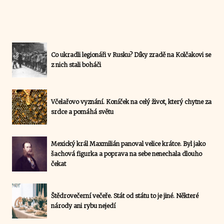
Co ukradli legionáři v Rusku? Díky zradě na Kolčakovi se
z nich stali boháči
Včelařovo vyznání. Koníček na celý život, který chytne za
srdce a pomáhá světu
Mexický král Maxmilián panoval velice krátce. Byl jako
šachová figurka a poprava na sebe nenechala dlouho
čekat
Štědrovečerní večeře. Stát od státu to je jiné. Některé
národy ani rybu nejedí