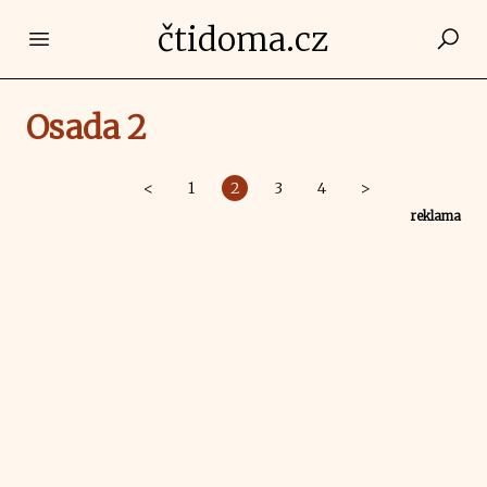
čtidoma.cz
Open main menu
Osada 2
<
1
2
3
4
>
reklama