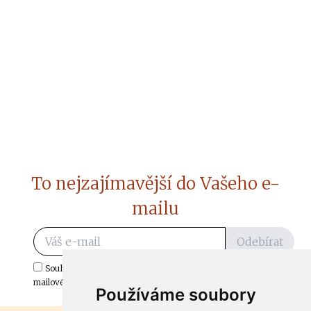
To nejzajímavější do Vašeho e-
mailu
Odebírat
Souhlasím s odběrem důležitých zpráv ze ČtiDoma.cz do mé e-
mailové schránky.
Používáme soubory