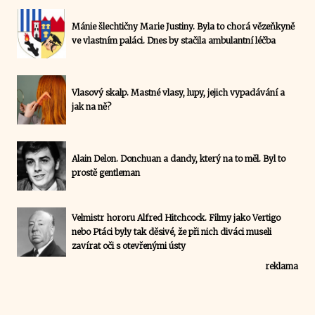
Mánie šlechtičny Marie Justiny. Byla to chorá vězeňkyně
ve vlastním paláci. Dnes by stačila ambulantní léčba
Vlasový skalp. Mastné vlasy, lupy, jejich vypadávání a
jak na ně?
Alain Delon. Donchuan a dandy, který na to měl. Byl to
prostě gentleman
Velmistr hororu Alfred Hitchcock. Filmy jako Vertigo
nebo Ptáci byly tak děsivé, že při nich diváci museli
zavírat oči s otevřenými ústy
reklama