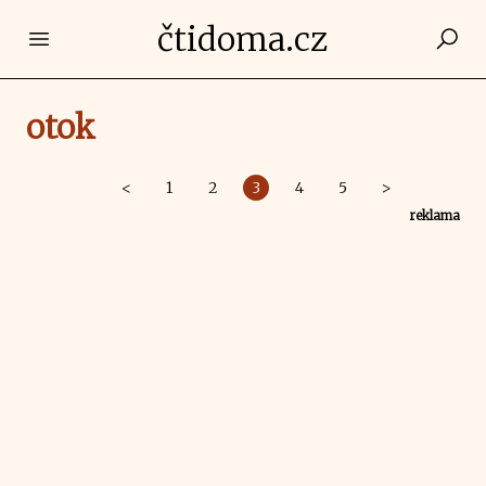
čtidoma.cz
Open main menu
otok
<
1
2
3
4
5
>
reklama