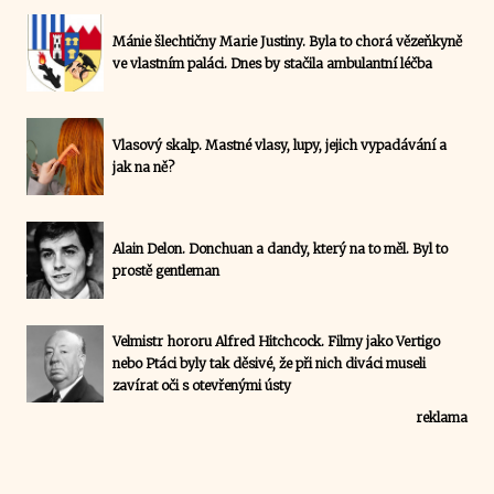
Mánie šlechtičny Marie Justiny. Byla to chorá vězeňkyně
ve vlastním paláci. Dnes by stačila ambulantní léčba
Vlasový skalp. Mastné vlasy, lupy, jejich vypadávání a
jak na ně?
Alain Delon. Donchuan a dandy, který na to měl. Byl to
prostě gentleman
Velmistr hororu Alfred Hitchcock. Filmy jako Vertigo
nebo Ptáci byly tak děsivé, že při nich diváci museli
zavírat oči s otevřenými ústy
reklama