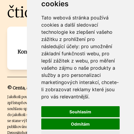
cookies
čtidoma.cz
Tato webová stránka používá
cookies a další sledovací
technologie ke zlepšení vašeho
Máte zajímavou informaci? Chcete
zážitku z prohlížení pro
spolupracovat?
následující účely:
pro umožnění
Kontaktujte šéfredaktora Martina Chalupu:
základní funkčnosti webu
,
pro
chalupa@ctidoma.cz
lepší zážitek z webu
,
pro měření
vašeho zájmu o naše produkty a
služby a pro personalizaci
marketingových interakcí
,
chcete-
© Centa, a.s.
li zobrazovat reklamy které jsou
pro vás relevantnější
.
Jakékoli použití obsahu včetně převzetí, šíření či dalšího užití a
zpřístupňování textových či obrazových materiálů bez písemného
souhlasu společnosti Centa,a.s. je zakázáno. Čtenář svým přihlášením
Souhlasím
do jakékoli soutěže na našem webu dává souhlas s tím, že v případě, že
se stane výhercem této soutěže, může být jeho jméno na webu
Odmítám
publikováno. Centa, a.s. využívala licenci ČTK a využívá fotografie z
Depositphotos
.