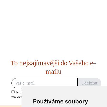
To nejzajímavější do Vašeho e-
mailu
Odebírat
Souhlasím s odběrem důležitých zpráv ze ČtiDoma.cz do mé e-
mailové schránky.
Používáme soubory