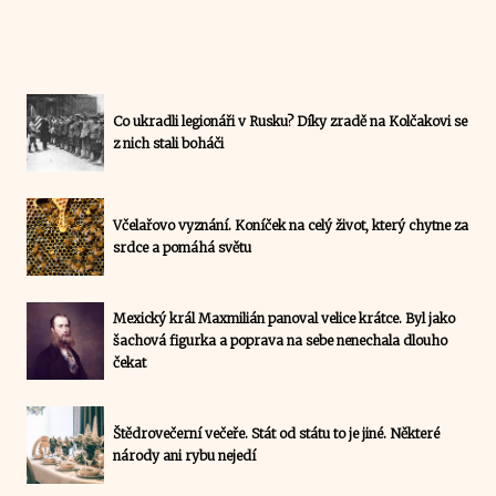
Co ukradli legionáři v Rusku? Díky zradě na Kolčakovi se
z nich stali boháči
Včelařovo vyznání. Koníček na celý život, který chytne za
srdce a pomáhá světu
Mexický král Maxmilián panoval velice krátce. Byl jako
šachová figurka a poprava na sebe nenechala dlouho
čekat
Štědrovečerní večeře. Stát od státu to je jiné. Některé
národy ani rybu nejedí