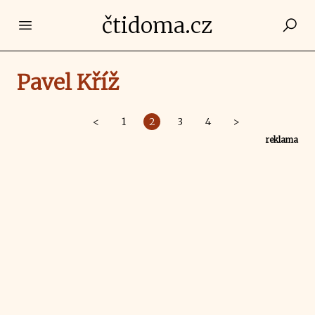
čtidoma.cz
Open main menu
Pavel Kříž
<
1
2
3
4
>
reklama