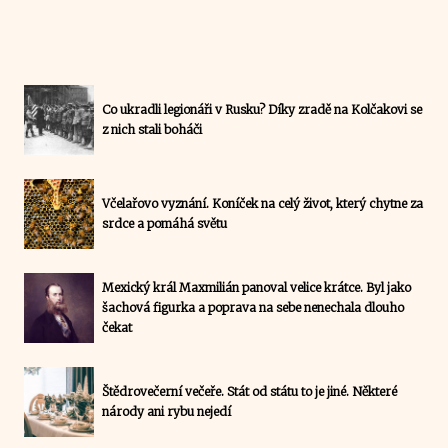
Co ukradli legionáři v Rusku? Díky zradě na Kolčakovi se
z nich stali boháči
Včelařovo vyznání. Koníček na celý život, který chytne za
srdce a pomáhá světu
Mexický král Maxmilián panoval velice krátce. Byl jako
šachová figurka a poprava na sebe nenechala dlouho
čekat
Štědrovečerní večeře. Stát od státu to je jiné. Některé
národy ani rybu nejedí