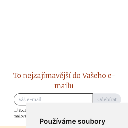
To nejzajímavější do Vašeho e-
mailu
Odebírat
Souhlasím s odběrem důležitých zpráv ze ČtiDoma.cz do mé e-
mailové schránky.
Používáme soubory