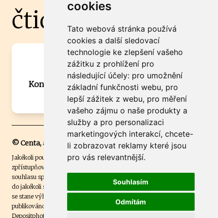
cookies
čtidoma.cz
Tato webová stránka používá
cookies a další sledovací
technologie ke zlepšení vašeho
Máte zajímavou informaci? Chcete
zážitku z prohlížení pro
spolupracovat?
následující účely:
pro umožnění
Kontaktujte šéfredaktora Martina Chalupu:
základní funkčnosti webu
,
pro
chalupa@ctidoma.cz
lepší zážitek z webu
,
pro měření
vašeho zájmu o naše produkty a
služby a pro personalizaci
marketingových interakcí
,
chcete-
© Centa, a.s.
li zobrazovat reklamy které jsou
pro vás relevantnější
.
Jakékoli použití obsahu včetně převzetí, šíření či dalšího užití a
zpřístupňování textových či obrazových materiálů bez písemného
souhlasu společnosti Centa,a.s. je zakázáno. Čtenář svým přihlášením
Souhlasím
do jakékoli soutěže na našem webu dává souhlas s tím, že v případě, že
se stane výhercem této soutěže, může být jeho jméno na webu
Odmítám
publikováno. Centa, a.s. využívala licenci ČTK a využívá fotografie z
Depositphotos
.