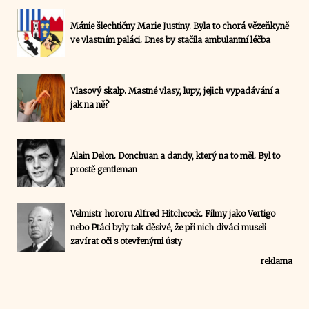
Mánie šlechtičny Marie Justiny. Byla to chorá vězeňkyně
ve vlastním paláci. Dnes by stačila ambulantní léčba
Vlasový skalp. Mastné vlasy, lupy, jejich vypadávání a
jak na ně?
Alain Delon. Donchuan a dandy, který na to měl. Byl to
prostě gentleman
Velmistr hororu Alfred Hitchcock. Filmy jako Vertigo
nebo Ptáci byly tak děsivé, že při nich diváci museli
zavírat oči s otevřenými ústy
reklama