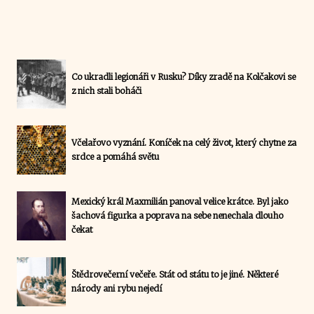
Co ukradli legionáři v Rusku? Díky zradě na Kolčakovi se
z nich stali boháči
Včelařovo vyznání. Koníček na celý život, který chytne za
srdce a pomáhá světu
Mexický král Maxmilián panoval velice krátce. Byl jako
šachová figurka a poprava na sebe nenechala dlouho
čekat
Štědrovečerní večeře. Stát od státu to je jiné. Některé
národy ani rybu nejedí