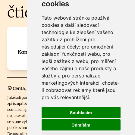
cookies
čtidoma.cz
Tato webová stránka používá
cookies a další sledovací
technologie ke zlepšení vašeho
Máte zajímavou informaci? Chcete
zážitku z prohlížení pro
spolupracovat?
následující účely:
pro umožnění
Kontaktujte šéfredaktora Martina Chalupu:
základní funkčnosti webu
,
pro
chalupa@ctidoma.cz
lepší zážitek z webu
,
pro měření
vašeho zájmu o naše produkty a
služby a pro personalizaci
marketingových interakcí
,
chcete-
© Centa, a.s.
li zobrazovat reklamy které jsou
pro vás relevantnější
.
Jakékoli použití obsahu včetně převzetí, šíření či dalšího užití a
zpřístupňování textových či obrazových materiálů bez písemného
souhlasu společnosti Centa,a.s. je zakázáno. Čtenář svým přihlášením
Souhlasím
do jakékoli soutěže na našem webu dává souhlas s tím, že v případě, že
se stane výhercem této soutěže, může být jeho jméno na webu
Odmítám
publikováno. Centa, a.s. využívala licenci ČTK a využívá fotografie z
Depositphotos
.