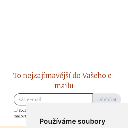
To nejzajímavější do Vašeho e-
mailu
Odebírat
Souhlasím s odběrem důležitých zpráv ze ČtiDoma.cz do mé e-
mailové schránky.
Používáme soubory