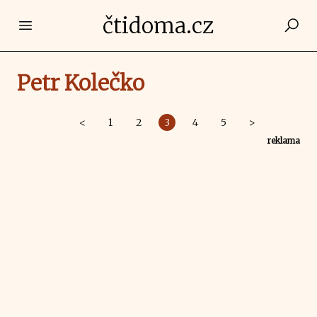
čtidoma.cz
Open main menu
Petr Kolečko
<
1
2
3
4
5
>
reklama