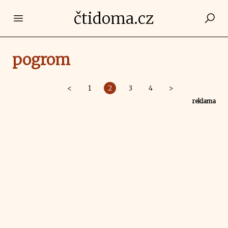
čtidoma.cz
Open main menu
pogrom
<
1
2
3
4
>
reklama