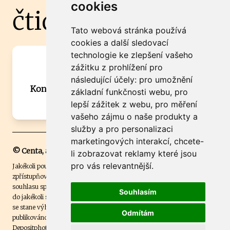
cookies
čtidoma.cz
Tato webová stránka používá
cookies a další sledovací
technologie ke zlepšení vašeho
Máte zajímavou informaci? Chcete
zážitku z prohlížení pro
spolupracovat?
následující účely:
pro umožnění
Kontaktujte šéfredaktora Martina Chalupu:
základní funkčnosti webu
,
pro
chalupa@ctidoma.cz
lepší zážitek z webu
,
pro měření
vašeho zájmu o naše produkty a
služby a pro personalizaci
marketingových interakcí
,
chcete-
© Centa, a.s.
li zobrazovat reklamy které jsou
pro vás relevantnější
.
Jakékoli použití obsahu včetně převzetí, šíření či dalšího užití a
zpřístupňování textových či obrazových materiálů bez písemného
souhlasu společnosti Centa,a.s. je zakázáno. Čtenář svým přihlášením
Souhlasím
do jakékoli soutěže na našem webu dává souhlas s tím, že v případě, že
se stane výhercem této soutěže, může být jeho jméno na webu
Odmítám
publikováno. Centa, a.s. využívala licenci ČTK a využívá fotografie z
Depositphotos
.