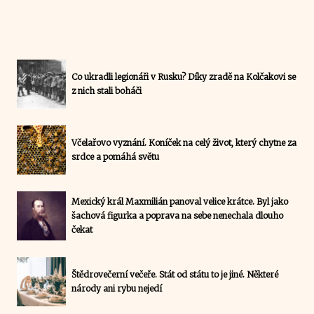
Co ukradli legionáři v Rusku? Díky zradě na Kolčakovi se
z nich stali boháči
Včelařovo vyznání. Koníček na celý život, který chytne za
srdce a pomáhá světu
Mexický král Maxmilián panoval velice krátce. Byl jako
šachová figurka a poprava na sebe nenechala dlouho
čekat
Štědrovečerní večeře. Stát od státu to je jiné. Některé
národy ani rybu nejedí