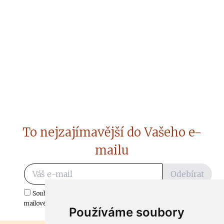
To nejzajímavější do Vašeho e-
mailu
Odebírat
Souhlasím s odběrem důležitých zpráv ze ČtiDoma.cz do mé e-
mailové schránky.
Používáme soubory