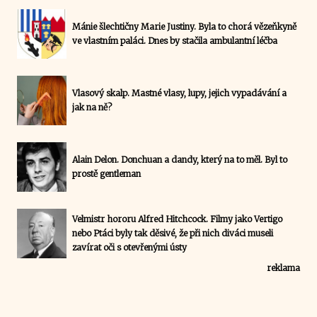
Mánie šlechtičny Marie Justiny. Byla to chorá vězeňkyně
ve vlastním paláci. Dnes by stačila ambulantní léčba
Vlasový skalp. Mastné vlasy, lupy, jejich vypadávání a
jak na ně?
Alain Delon. Donchuan a dandy, který na to měl. Byl to
prostě gentleman
Velmistr hororu Alfred Hitchcock. Filmy jako Vertigo
nebo Ptáci byly tak děsivé, že při nich diváci museli
zavírat oči s otevřenými ústy
reklama