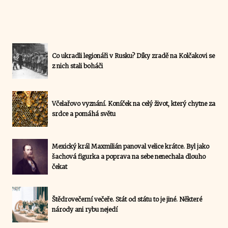
Co ukradli legionáři v Rusku? Díky zradě na Kolčakovi se
z nich stali boháči
Včelařovo vyznání. Koníček na celý život, který chytne za
srdce a pomáhá světu
Mexický král Maxmilián panoval velice krátce. Byl jako
šachová figurka a poprava na sebe nenechala dlouho
čekat
Štědrovečerní večeře. Stát od státu to je jiné. Některé
národy ani rybu nejedí