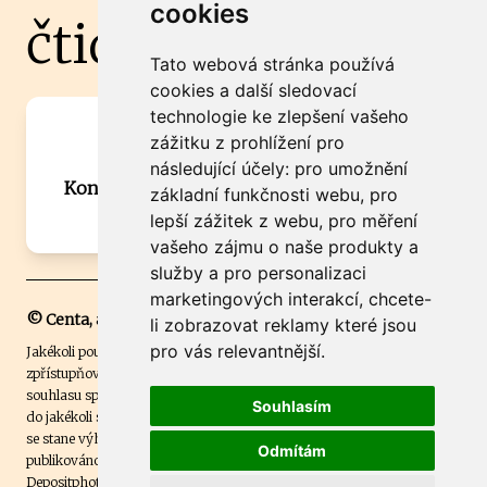
cookies
čtidoma.cz
Tato webová stránka používá
cookies a další sledovací
technologie ke zlepšení vašeho
Máte zajímavou informaci? Chcete
zážitku z prohlížení pro
spolupracovat?
následující účely:
pro umožnění
Kontaktujte šéfredaktora Martina Chalupu:
základní funkčnosti webu
,
pro
chalupa@ctidoma.cz
lepší zážitek z webu
,
pro měření
vašeho zájmu o naše produkty a
služby a pro personalizaci
marketingových interakcí
,
chcete-
© Centa, a.s.
li zobrazovat reklamy které jsou
pro vás relevantnější
.
Jakékoli použití obsahu včetně převzetí, šíření či dalšího užití a
zpřístupňování textových či obrazových materiálů bez písemného
souhlasu společnosti Centa,a.s. je zakázáno. Čtenář svým přihlášením
Souhlasím
do jakékoli soutěže na našem webu dává souhlas s tím, že v případě, že
se stane výhercem této soutěže, může být jeho jméno na webu
Odmítám
publikováno. Centa, a.s. využívala licenci ČTK a využívá fotografie z
Depositphotos
.