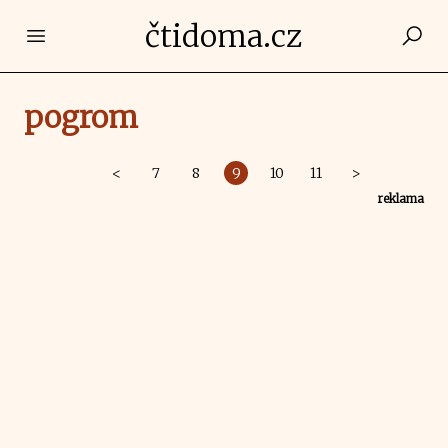
čtidoma.cz
Open main menu
pogrom
<
7
8
9
10
11
>
reklama