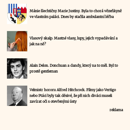
Mánie šlechtičny Marie Justiny. Byla to chorá vězeňkyně
ve vlastním paláci. Dnes by stačila ambulantní léčba
Vlasový skalp. Mastné vlasy, lupy, jejich vypadávání a
jak na ně?
Alain Delon. Donchuan a dandy, který na to měl. Byl to
prostě gentleman
Velmistr hororu Alfred Hitchcock. Filmy jako Vertigo
nebo Ptáci byly tak děsivé, že při nich diváci museli
zavírat oči s otevřenými ústy
reklama