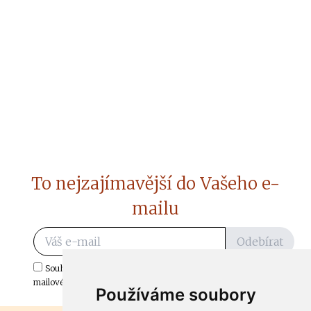
To nejzajímavější do Vašeho e-
mailu
Odebírat
Souhlasím s odběrem důležitých zpráv ze ČtiDoma.cz do mé e-
mailové schránky.
Používáme soubory