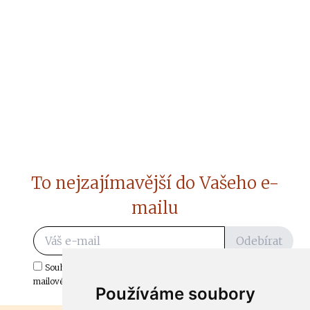
To nejzajímavější do Vašeho e-
mailu
Odebírat
Souhlasím s odběrem důležitých zpráv ze ČtiDoma.cz do mé e-
mailové schránky.
Používáme soubory