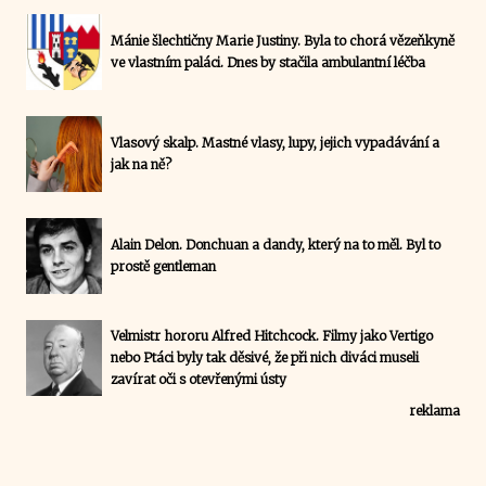
Mánie šlechtičny Marie Justiny. Byla to chorá vězeňkyně
ve vlastním paláci. Dnes by stačila ambulantní léčba
Vlasový skalp. Mastné vlasy, lupy, jejich vypadávání a
jak na ně?
Alain Delon. Donchuan a dandy, který na to měl. Byl to
prostě gentleman
Velmistr hororu Alfred Hitchcock. Filmy jako Vertigo
nebo Ptáci byly tak děsivé, že při nich diváci museli
zavírat oči s otevřenými ústy
reklama