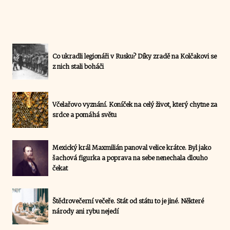
Co ukradli legionáři v Rusku? Díky zradě na Kolčakovi se
z nich stali boháči
Včelařovo vyznání. Koníček na celý život, který chytne za
srdce a pomáhá světu
Mexický král Maxmilián panoval velice krátce. Byl jako
šachová figurka a poprava na sebe nenechala dlouho
čekat
Štědrovečerní večeře. Stát od státu to je jiné. Některé
národy ani rybu nejedí