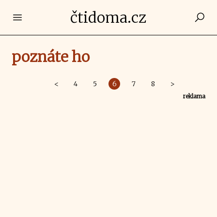
čtidoma.cz
Open main menu
poznáte ho
<
4
5
6
7
8
>
reklama