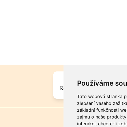
Máte zajímavou informa
Používáme sou
Kontaktujte šéfredaktora Mar
Tato webová stránka po
zlepšení vašeho zážitku
základní funkčnosti w
zájmu o naše produkty 
interakcí
,
chcete-li zob