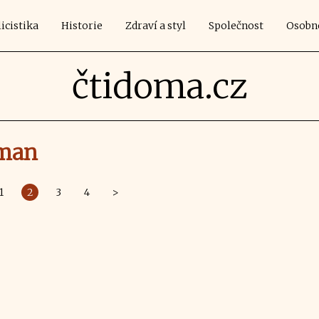
icistika
Historie
Zdraví a styl
Společnost
Osobn
čtidoma.cz
eman
1
2
3
4
>