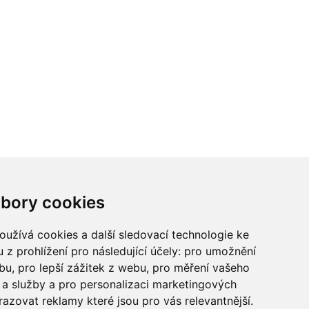
ci? Chcete spolupracovat?
bory cookies
tina Chalupu:
chalupa@ctidoma.cz
užívá cookies a další sledovací technologie ke
 z prohlížení pro následující účely:
pro umožnění
ebu
,
pro lepší zážitek z webu
,
pro měření vašeho
a služby a pro personalizaci marketingových
razovat reklamy které jsou pro vás relevantnější
.