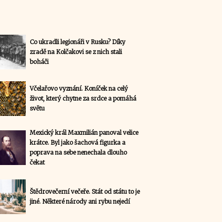
Co ukradli legionáři v Rusku? Díky
zradě na Kolčakovi se z nich stali
boháči
Včelařovo vyznání. Koníček na celý
život, který chytne za srdce a pomáhá
světu
Mexický král Maxmilián panoval velice
krátce. Byl jako šachová figurka a
poprava na sebe nenechala dlouho
čekat
Štědrovečerní večeře. Stát od státu to je
jiné. Některé národy ani rybu nejedí