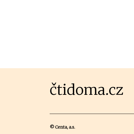
čtidoma.cz
© Centa, a.s.