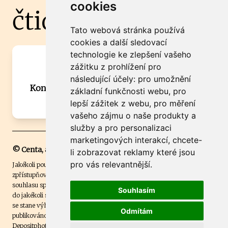
cookies
čtidoma.cz
Tato webová stránka používá
cookies a další sledovací
technologie ke zlepšení vašeho
Máte zajímavou informaci? Chcete
zážitku z prohlížení pro
spolupracovat?
následující účely:
pro umožnění
Kontaktujte šéfredaktora Martina Chalupu:
základní funkčnosti webu
,
pro
chalupa@ctidoma.cz
lepší zážitek z webu
,
pro měření
vašeho zájmu o naše produkty a
služby a pro personalizaci
marketingových interakcí
,
chcete-
© Centa, a.s.
li zobrazovat reklamy které jsou
pro vás relevantnější
.
Jakékoli použití obsahu včetně převzetí, šíření či dalšího užití a
zpřístupňování textových či obrazových materiálů bez písemného
souhlasu společnosti Centa,a.s. je zakázáno. Čtenář svým přihlášením
Souhlasím
do jakékoli soutěže na našem webu dává souhlas s tím, že v případě, že
se stane výhercem této soutěže, může být jeho jméno na webu
Odmítám
publikováno. Centa, a.s. využívala licenci ČTK a využívá fotografie z
Depositphotos
.