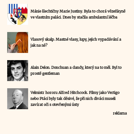
Mánie šlechtičny Marie Justiny. Byla to chorá vězeňkyně
ve vlastním paláci. Dnes by stačila ambulantní léčba
Vlasový skalp. Mastné vlasy, lupy, jejich vypadávání a
jak na ně?
Alain Delon. Donchuan a dandy, který na to měl. Byl to
prostě gentleman
Velmistr hororu Alfred Hitchcock. Filmy jako Vertigo
nebo Ptáci byly tak děsivé, že při nich diváci museli
zavírat oči s otevřenými ústy
reklama