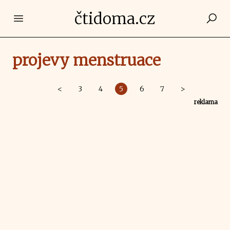
čtidoma.cz
Open main menu
projevy menstruace
<
3
4
5
6
7
>
reklama