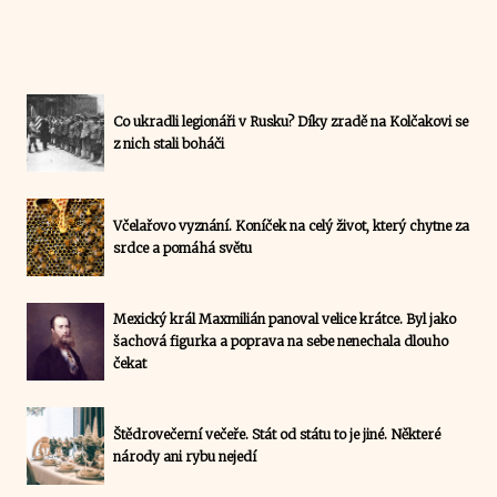
Co ukradli legionáři v Rusku? Díky zradě na Kolčakovi se
z nich stali boháči
Včelařovo vyznání. Koníček na celý život, který chytne za
srdce a pomáhá světu
Mexický král Maxmilián panoval velice krátce. Byl jako
šachová figurka a poprava na sebe nenechala dlouho
čekat
Štědrovečerní večeře. Stát od státu to je jiné. Některé
národy ani rybu nejedí