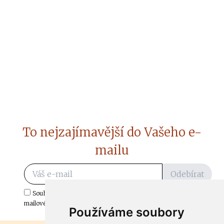
To nejzajímavější do Vašeho e-
mailu
Odebírat
Souhlasím s odběrem důležitých zpráv ze ČtiDoma.cz do mé e-
mailové schránky.
Používáme soubory