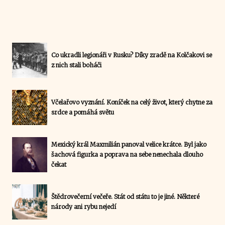
Co ukradli legionáři v Rusku? Díky zradě na Kolčakovi se
z nich stali boháči
Včelařovo vyznání. Koníček na celý život, který chytne za
srdce a pomáhá světu
Mexický král Maxmilián panoval velice krátce. Byl jako
šachová figurka a poprava na sebe nenechala dlouho
čekat
Štědrovečerní večeře. Stát od státu to je jiné. Některé
národy ani rybu nejedí