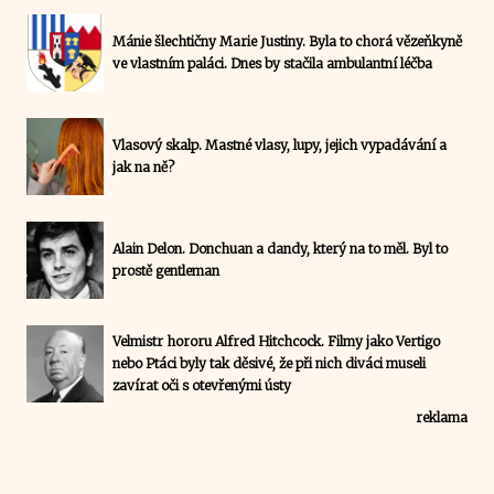
Mánie šlechtičny Marie Justiny. Byla to chorá vězeňkyně
ve vlastním paláci. Dnes by stačila ambulantní léčba
Vlasový skalp. Mastné vlasy, lupy, jejich vypadávání a
jak na ně?
Alain Delon. Donchuan a dandy, který na to měl. Byl to
prostě gentleman
Velmistr hororu Alfred Hitchcock. Filmy jako Vertigo
nebo Ptáci byly tak děsivé, že při nich diváci museli
zavírat oči s otevřenými ústy
reklama