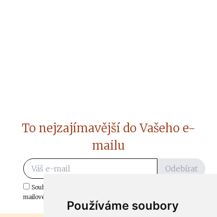
To nejzajímavější do Vašeho e-
mailu
Odebírat
Souhlasím s odběrem důležitých zpráv ze ČtiDoma.cz do mé e-
mailové schránky.
Používáme soubory