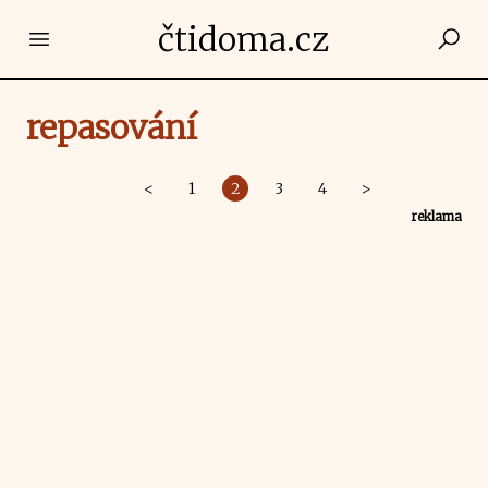
čtidoma.cz
Open main menu
repasování
<
1
2
3
4
>
reklama