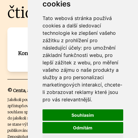
cookies
čtidoma.cz
Tato webová stránka používá
cookies a další sledovací
technologie ke zlepšení vašeho
Máte zajímavou informaci? Chcete
zážitku z prohlížení pro
spolupracovat?
následující účely:
pro umožnění
Kontaktujte šéfredaktora Martina Chalupu:
základní funkčnosti webu
,
pro
chalupa@ctidoma.cz
lepší zážitek z webu
,
pro měření
vašeho zájmu o naše produkty a
služby a pro personalizaci
marketingových interakcí
,
chcete-
© Centa, a.s.
li zobrazovat reklamy které jsou
pro vás relevantnější
.
Jakékoli použití obsahu včetně převzetí, šíření či dalšího užití a
zpřístupňování textových či obrazových materiálů bez písemného
souhlasu společnosti Centa,a.s. je zakázáno. Čtenář svým přihlášením
Souhlasím
do jakékoli soutěže na našem webu dává souhlas s tím, že v případě, že
se stane výhercem této soutěže, může být jeho jméno na webu
Odmítám
publikováno. Centa, a.s. využívala licenci ČTK a využívá fotografie z
Depositphotos
.