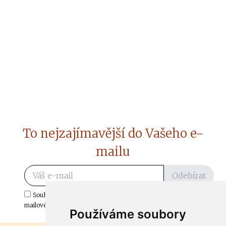
To nejzajímavější do Vašeho e-
mailu
Odebírat
Souhlasím s odběrem důležitých zpráv ze ČtiDoma.cz do mé e-
mailové schránky.
Používáme soubory