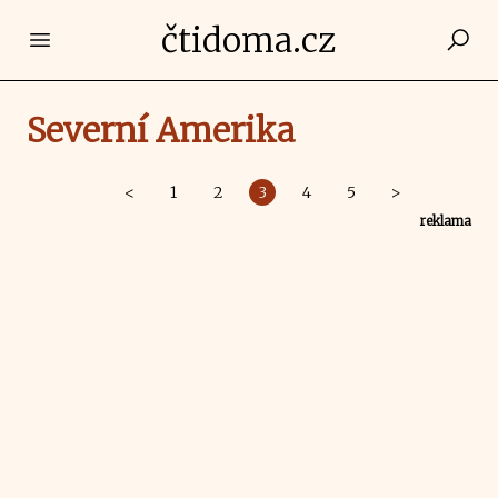
čtidoma.cz
Open main menu
Severní Amerika
<
1
2
3
4
5
>
reklama