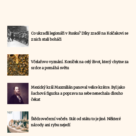
Co ukradli legionáři v Rusku? Díky zradě na Kolčakovi se
z nich stali boháči
Včelařovo vyznání. Koníček na celý život, který chytne za
srdce a pomáhá světu
Mexický král Maxmilián panoval velice krátce. Byl jako
šachová figurka a poprava na sebe nenechala dlouho
čekat
Štědrovečerní večeře. Stát od státu to je jiné. Některé
národy ani rybu nejedí