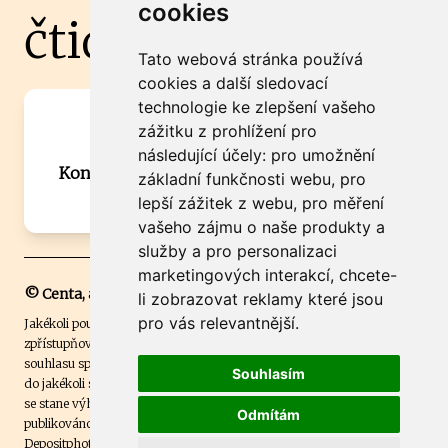
cookies
čtidoma.cz
Tato webová stránka používá
cookies a další sledovací
technologie ke zlepšení vašeho
Máte zajímavou informaci? Chcete
zážitku z prohlížení pro
spolupracovat?
následující účely:
pro umožnění
Kontaktujte šéfredaktora Martina Chalupu:
základní funkčnosti webu
,
pro
chalupa@ctidoma.cz
lepší zážitek z webu
,
pro měření
vašeho zájmu o naše produkty a
služby a pro personalizaci
marketingových interakcí
,
chcete-
© Centa, a.s.
li zobrazovat reklamy které jsou
pro vás relevantnější
.
Jakékoli použití obsahu včetně převzetí, šíření či dalšího užití a
zpřístupňování textových či obrazových materiálů bez písemného
souhlasu společnosti Centa,a.s. je zakázáno. Čtenář svým přihlášením
Souhlasím
do jakékoli soutěže na našem webu dává souhlas s tím, že v případě, že
se stane výhercem této soutěže, může být jeho jméno na webu
Odmítám
publikováno. Centa, a.s. využívala licenci ČTK a využívá fotografie z
Depositphotos
.