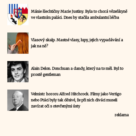
Mánie šlechtičny Marie Justiny. Byla to chorá vězeňkyně
ve vlastním paláci. Dnes by stačila ambulantní léčba
Vlasový skalp. Mastné vlasy, lupy, jejich vypadávání a
jak na ně?
Alain Delon. Donchuan a dandy, který na to měl. Byl to
prostě gentleman
Velmistr hororu Alfred Hitchcock. Filmy jako Vertigo
nebo Ptáci byly tak děsivé, že při nich diváci museli
zavírat oči s otevřenými ústy
reklama