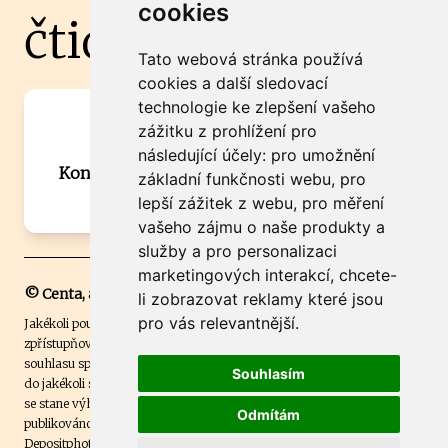
cookies
čtidoma.cz
Tato webová stránka používá
cookies a další sledovací
technologie ke zlepšení vašeho
Máte zajímavou informaci? Chcete
zážitku z prohlížení pro
spolupracovat?
následující účely:
pro umožnění
Kontaktujte šéfredaktora Martina Chalupu:
základní funkčnosti webu
,
pro
chalupa@ctidoma.cz
lepší zážitek z webu
,
pro měření
vašeho zájmu o naše produkty a
služby a pro personalizaci
marketingových interakcí
,
chcete-
© Centa, a.s.
li zobrazovat reklamy které jsou
pro vás relevantnější
.
Jakékoli použití obsahu včetně převzetí, šíření či dalšího užití a
zpřístupňování textových či obrazových materiálů bez písemného
souhlasu společnosti Centa,a.s. je zakázáno. Čtenář svým přihlášením
Souhlasím
do jakékoli soutěže na našem webu dává souhlas s tím, že v případě, že
se stane výhercem této soutěže, může být jeho jméno na webu
Odmítám
publikováno. Centa, a.s. využívala licenci ČTK a využívá fotografie z
Depositphotos
.