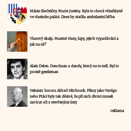
Mánie šlechtičny Marie Justiny. Byla to chorá vězeňkyně
ve vlastním paláci. Dnes by stačila ambulantní léčba
Vlasový skalp. Mastné vlasy, lupy, jejich vypadávání a
jak na ně?
Alain Delon. Donchuan a dandy, který na to měl. Byl to
prostě gentleman
Velmistr hororu Alfred Hitchcock. Filmy jako Vertigo
nebo Ptáci byly tak děsivé, že při nich diváci museli
zavírat oči s otevřenými ústy
reklama