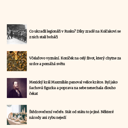
Co ukradli legionáři v Rusku? Díky zradě na Kolčakovi se
z nich stali boháči
Včelařovo vyznání. Koníček na celý život, který chytne za
srdce a pomáhá světu
Mexický král Maxmilián panoval velice krátce. Byl jako
šachová figurka a poprava na sebe nenechala dlouho
čekat
Štědrovečerní večeře. Stát od státu to je jiné. Některé
národy ani rybu nejedí