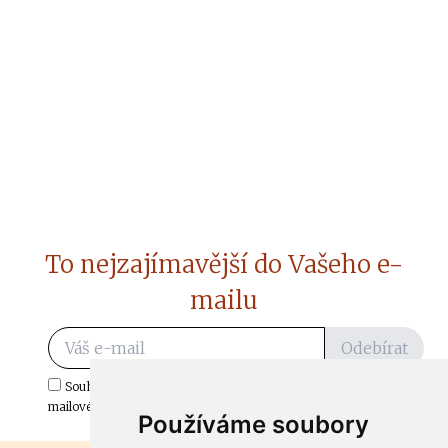
To nejzajímavější do Vašeho e-
mailu
Odebírat
Souhlasím s odběrem důležitých zpráv ze ČtiDoma.cz do mé e-
mailové schránky.
Používáme soubory