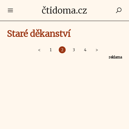
čtidoma.cz
Open main menu
Staré děkanství
<
1
2
3
4
>
reklama