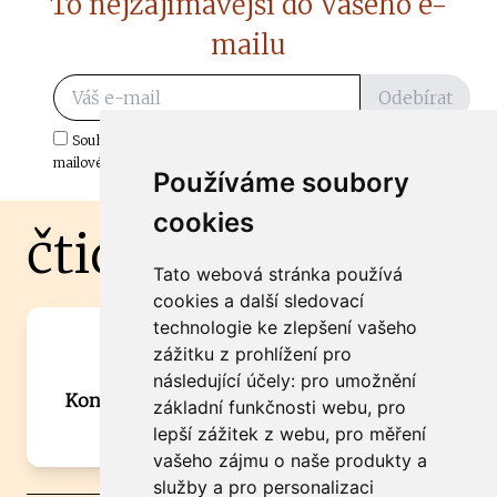
To nejzajímavější do Vašeho e-
mailu
Odebírat
Souhlasím s odběrem důležitých zpráv ze ČtiDoma.cz do mé e-
mailové schránky.
Používáme soubory
cookies
čtidoma.cz
Tato webová stránka používá
cookies a další sledovací
technologie ke zlepšení vašeho
Máte zajímavou informaci? Chcete
zážitku z prohlížení pro
spolupracovat?
následující účely:
pro umožnění
Kontaktujte šéfredaktora Martina Chalupu:
základní funkčnosti webu
,
pro
chalupa@ctidoma.cz
lepší zážitek z webu
,
pro měření
vašeho zájmu o naše produkty a
služby a pro personalizaci