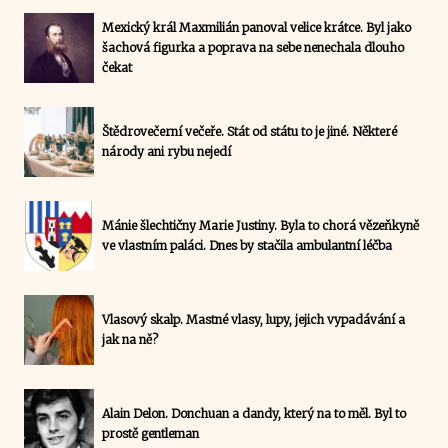
Mexický král Maxmilián panoval velice krátce. Byl jako
šachová figurka a poprava na sebe nenechala dlouho
čekat
Štědrovečerní večeře. Stát od státu to je jiné. Některé
národy ani rybu nejedí
Mánie šlechtičny Marie Justiny. Byla to chorá vězeňkyně
ve vlastním paláci. Dnes by stačila ambulantní léčba
Vlasový skalp. Mastné vlasy, lupy, jejich vypadávání a
jak na ně?
Alain Delon. Donchuan a dandy, který na to měl. Byl to
prostě gentleman