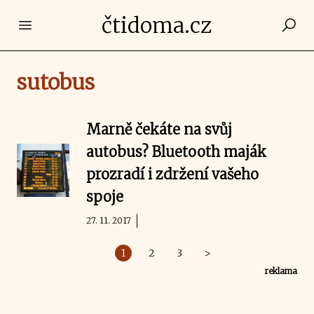
čtidoma.cz
Open main menu
sutobus
Marně čekáte na svůj
autobus? Bluetooth maják
prozradí i zdržení vašeho
spoje
27. 11. 2017
1
2
3
>
reklama