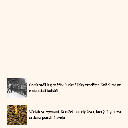
Co ukradli legionáři v Rusku? Díky zradě na Kolčakovi se
z nich stali boháči
Včelařovo vyznání. Koníček na celý život, který chytne za
srdce a pomáhá světu