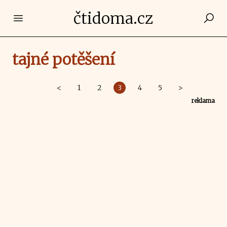
čtidoma.cz
Open main menu
tajné potěšení
<
1
2
3
4
5
>
reklama