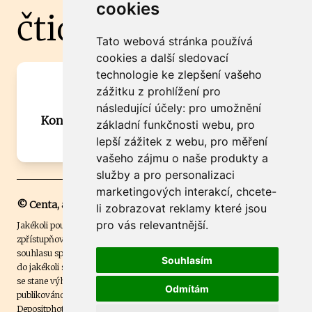
cookies
čtidoma.cz
Tato webová stránka používá
cookies a další sledovací
technologie ke zlepšení vašeho
Máte zajímavou informaci? Chcete
zážitku z prohlížení pro
spolupracovat?
následující účely:
pro umožnění
Kontaktujte šéfredaktora Martina Chalupu:
základní funkčnosti webu
,
pro
chalupa@ctidoma.cz
lepší zážitek z webu
,
pro měření
vašeho zájmu o naše produkty a
služby a pro personalizaci
marketingových interakcí
,
chcete-
© Centa, a.s.
li zobrazovat reklamy které jsou
pro vás relevantnější
.
Jakékoli použití obsahu včetně převzetí, šíření či dalšího užití a
zpřístupňování textových či obrazových materiálů bez písemného
souhlasu společnosti Centa,a.s. je zakázáno. Čtenář svým přihlášením
Souhlasím
do jakékoli soutěže na našem webu dává souhlas s tím, že v případě, že
se stane výhercem této soutěže, může být jeho jméno na webu
Odmítám
publikováno. Centa, a.s. využívala licenci ČTK a využívá fotografie z
Depositphotos
.