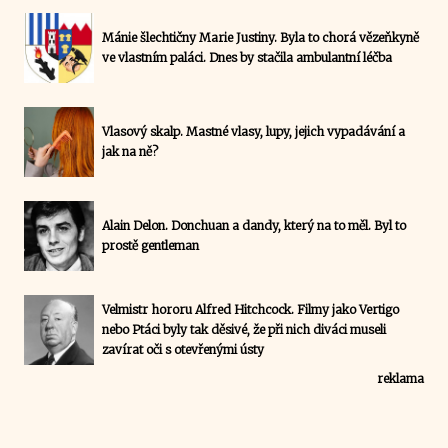
Mánie šlechtičny Marie Justiny. Byla to chorá vězeňkyně
ve vlastním paláci. Dnes by stačila ambulantní léčba
Vlasový skalp. Mastné vlasy, lupy, jejich vypadávání a
jak na ně?
Alain Delon. Donchuan a dandy, který na to měl. Byl to
prostě gentleman
Velmistr hororu Alfred Hitchcock. Filmy jako Vertigo
nebo Ptáci byly tak děsivé, že při nich diváci museli
zavírat oči s otevřenými ústy
reklama