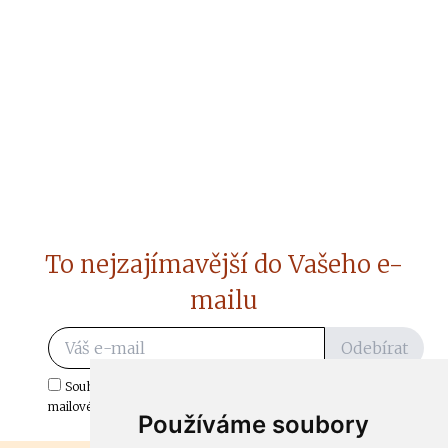
To nejzajímavější do Vašeho e-
mailu
Odebírat
Souhlasím s odběrem důležitých zpráv ze ČtiDoma.cz do mé e-
mailové schránky.
Používáme soubory