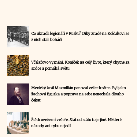
Co ukradli legionáři v Rusku? Díky zradě na Kolčakovi se
z nich stali boháči
Včelařovo vyznání. Koníček na celý život, který chytne za
srdce a pomáhá světu
Mexický král Maxmilián panoval velice krátce. Byl jako
šachová figurka a poprava na sebe nenechala dlouho
čekat
Štědrovečerní večeře. Stát od státu to je jiné. Některé
národy ani rybu nejedí