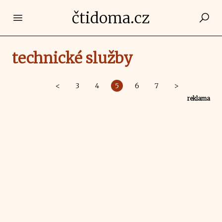
čtidoma.cz
Open main menu
technické služby
<
3
4
5
6
7
>
reklama