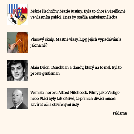
Mánie šlechtičny Marie Justiny. Byla to chorá vězeňkyně
ve vlastním paláci. Dnes by stačila ambulantní léčba
Vlasový skalp. Mastné vlasy, lupy, jejich vypadávání a
jak na ně?
Alain Delon. Donchuan a dandy, který na to měl. Byl to
prostě gentleman
Velmistr hororu Alfred Hitchcock. Filmy jako Vertigo
nebo Ptáci byly tak děsivé, že při nich diváci museli
zavírat oči s otevřenými ústy
reklama