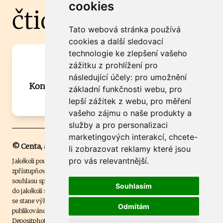
cookies
čtidoma.cz
Tato webová stránka používá
cookies a další sledovací
technologie ke zlepšení vašeho
Máte zajímavou informaci? Chcete
zážitku z prohlížení pro
spolupracovat?
následující účely:
pro umožnění
Kontaktujte šéfredaktora Martina Chalupu:
základní funkčnosti webu
,
pro
chalupa@ctidoma.cz
lepší zážitek z webu
,
pro měření
vašeho zájmu o naše produkty a
služby a pro personalizaci
marketingových interakcí
,
chcete-
© Centa, a.s.
li zobrazovat reklamy které jsou
pro vás relevantnější
.
Jakékoli použití obsahu včetně převzetí, šíření či dalšího užití a
zpřístupňování textových či obrazových materiálů bez písemného
souhlasu společnosti Centa,a.s. je zakázáno. Čtenář svým přihlášením
Souhlasím
do jakékoli soutěže na našem webu dává souhlas s tím, že v případě, že
se stane výhercem této soutěže, může být jeho jméno na webu
Odmítám
publikováno. Centa, a.s. využívala licenci ČTK a využívá fotografie z
Depositphotos
.