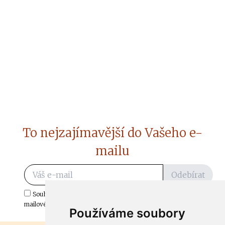
To nejzajímavější do Vašeho e-
mailu
Odebírat
Souhlasím s odběrem důležitých zpráv ze ČtiDoma.cz do mé e-
mailové schránky.
Používáme soubory