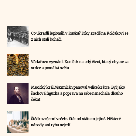
Co ukradli legionáři v Rusku? Díky zradě na Kolčakovi se
z nich stali boháči
Včelařovo vyznání. Koníček na celý život, který chytne za
srdce a pomáhá světu
Mexický král Maxmilián panoval velice krátce. Byl jako
šachová figurka a poprava na sebe nenechala dlouho
čekat
Štědrovečerní večeře. Stát od státu to je jiné. Některé
národy ani rybu nejedí