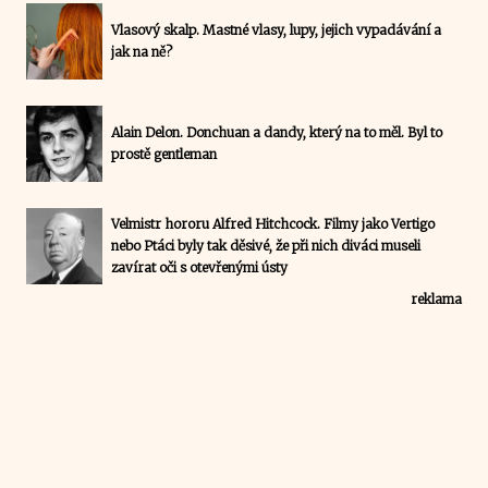
Vlasový skalp. Mastné vlasy, lupy, jejich vypadávání a
jak na ně?
Alain Delon. Donchuan a dandy, který na to měl. Byl to
prostě gentleman
Velmistr hororu Alfred Hitchcock. Filmy jako Vertigo
nebo Ptáci byly tak děsivé, že při nich diváci museli
zavírat oči s otevřenými ústy
reklama