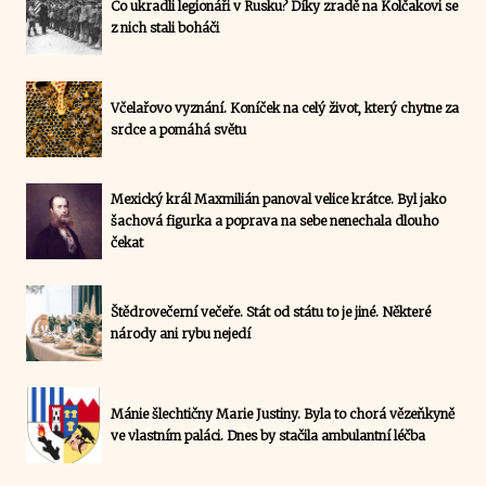
Co ukradli legionáři v Rusku? Díky zradě na Kolčakovi se
z nich stali boháči
Včelařovo vyznání. Koníček na celý život, který chytne za
srdce a pomáhá světu
Mexický král Maxmilián panoval velice krátce. Byl jako
šachová figurka a poprava na sebe nenechala dlouho
čekat
Štědrovečerní večeře. Stát od státu to je jiné. Některé
národy ani rybu nejedí
Mánie šlechtičny Marie Justiny. Byla to chorá vězeňkyně
ve vlastním paláci. Dnes by stačila ambulantní léčba