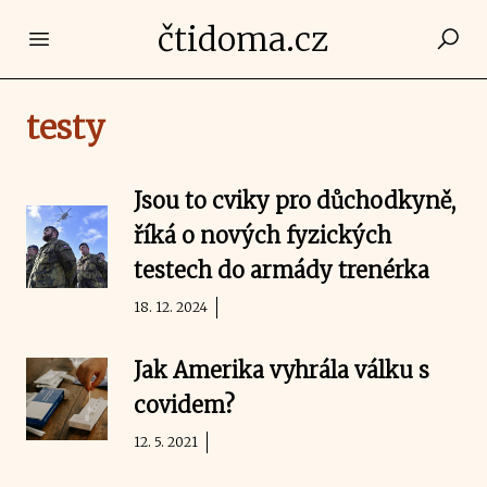
čtidoma.cz
Open main menu
testy
Jsou to cviky pro důchodkyně,
říká o nových fyzických
testech do armády trenérka
18. 12. 2024
Jak Amerika vyhrála válku s
covidem?
12. 5. 2021