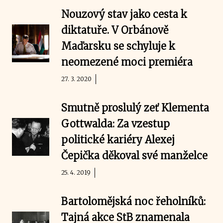
Nouzový stav jako cesta k
diktatuře. V Orbánově
Maďarsku se schyluje k
neomezené moci premiéra
27. 3. 2020
Smutně proslulý zeť Klementa
Gottwalda: Za vzestup
politické kariéry Alexej
Čepička děkoval své manželce
25. 4. 2019
Bartolomějská noc řeholníků:
Tajná akce StB znamenala