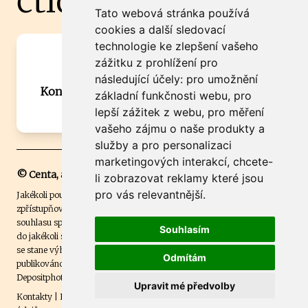
čtidoma.cz
Tato webová stránka používá
cookies a další sledovací
technologie ke zlepšení vašeho
Máte zajímavou informaci? Chcete
zážitku z prohlížení pro
spolupracovat?
následující účely:
pro umožnění
Kontaktujte šéfredaktora Martina Chalupu:
základní funkčnosti webu
,
pro
chalupa@ctidoma.cz
lepší zážitek z webu
,
pro měření
vašeho zájmu o naše produkty a
služby a pro personalizaci
marketingových interakcí
,
chcete-
© Centa, a.s.
li zobrazovat reklamy které jsou
pro vás relevantnější
.
Jakékoli použití obsahu včetně převzetí, šíření či dalšího užití a
zpřístupňování textových či obrazových materiálů bez písemného
souhlasu společnosti Centa,a.s. je zakázáno. Čtenář svým přihlášením
Souhlasím
do jakékoli soutěže na našem webu dává souhlas s tím, že v případě, že
se stane výhercem této soutěže, může být jeho jméno na webu
Odmítám
publikováno. Centa, a.s. využívala licenci ČTK a využívá fotografie z
Depositphotos
.
Upravit mé předvolby
Kontakty
|
Etický kodex
|
Spravovat souhlas s nastavením osobních