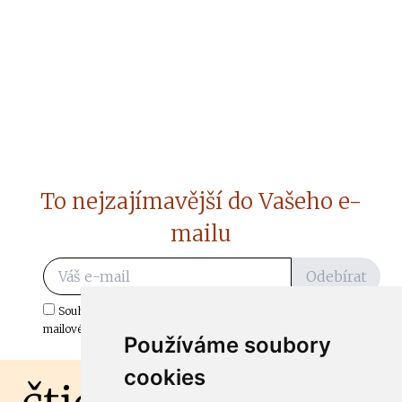
To nejzajímavější do Vašeho e-
mailu
Odebírat
Souhlasím s odběrem důležitých zpráv ze ČtiDoma.cz do mé e-
mailové schránky.
Používáme soubory
cookies