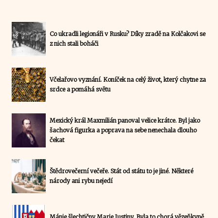
Co ukradli legionáři v Rusku? Díky zradě na Kolčakovi se
z nich stali boháči
Včelařovo vyznání. Koníček na celý život, který chytne za
srdce a pomáhá světu
Mexický král Maxmilián panoval velice krátce. Byl jako
šachová figurka a poprava na sebe nenechala dlouho
čekat
Štědrovečerní večeře. Stát od státu to je jiné. Některé
národy ani rybu nejedí
Mánie šlechtičny Marie Justiny. Byla to chorá vězeňkyně