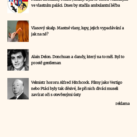
ve vlastním paláci. Dnes by stačila ambulantní léčba
Vlasový skalp. Mastné vlasy, lupy, jejich vypadávání a
jak na ně?
Alain Delon. Donchuan a dandy, který na to měl. Byl to
prostě gentleman
Velmistr hororu Alfred Hitchcock. Filmy jako Vertigo
nebo Ptáci byly tak děsivé, že při nich diváci museli
zavírat oči s otevřenými ústy
reklama