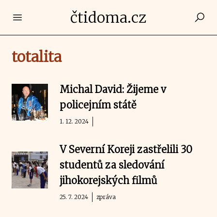
čtidoma.cz
Open main menu
totalita
Michal David: Žijeme v
policejním státě
1. 12. 2024
V Severní Koreji zastřelili 30
studentů za sledování
jihokorejských filmů
25. 7. 2024
zpráva