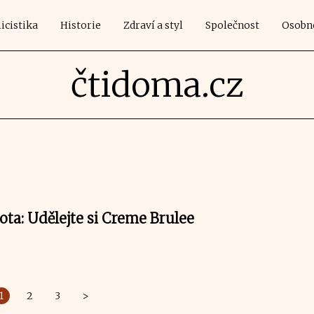
icistika
Historie
Zdraví a styl
Společnost
Osobn
čtidoma.cz
ta: Udělejte si Creme Brulee
1
2
3
>