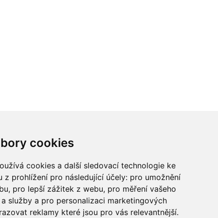
ci? Chcete spolupracovat?
bory cookies
tina Chalupu:
chalupa@ctidoma.cz
užívá cookies a další sledovací technologie ke
 z prohlížení pro následující účely:
pro umožnění
ebu
,
pro lepší zážitek z webu
,
pro měření vašeho
a služby a pro personalizaci marketingových
razovat reklamy které jsou pro vás relevantnější
.