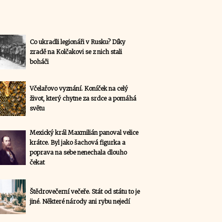
Co ukradli legionáři v Rusku? Díky
zradě na Kolčakovi se z nich stali
boháči
Včelařovo vyznání. Koníček na celý
život, který chytne za srdce a pomáhá
světu
Mexický král Maxmilián panoval velice
krátce. Byl jako šachová figurka a
poprava na sebe nenechala dlouho
čekat
Štědrovečerní večeře. Stát od státu to je
jiné. Některé národy ani rybu nejedí