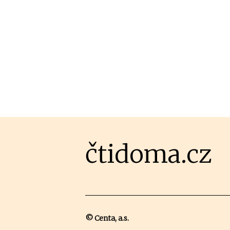
čtidoma.cz
© Centa, a.s.