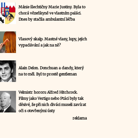
Mánie šlechtičny Marie Justiny. Byla to
chorá vězeňkyně ve vlastním paláci.
Dnes by stačila ambulantní léčba
Vlasový skalp. Mastné vlasy, lupy, jejich
vypadávání a jak na ně?
Alain Delon. Donchuan a dandy, který
na to měl. Byl to prostě gentleman
Velmistr hororu Alfred Hitchcock.
Filmy jako Vertigo nebo Ptáci byly tak
děsivé, že při nich diváci museli zavírat
oči s otevřenými ústy
reklama