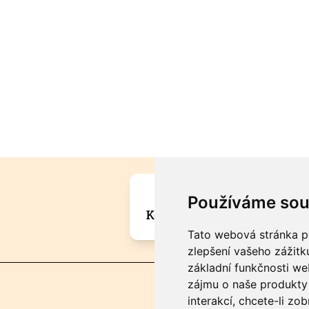
Máte zajímavou informa
Používáme sou
Kontaktujte šéfredaktora Mar
Tato webová stránka po
zlepšení vašeho zážitku
základní funkčnosti w
zájmu o naše produkty 
interakcí
,
chcete-li zob