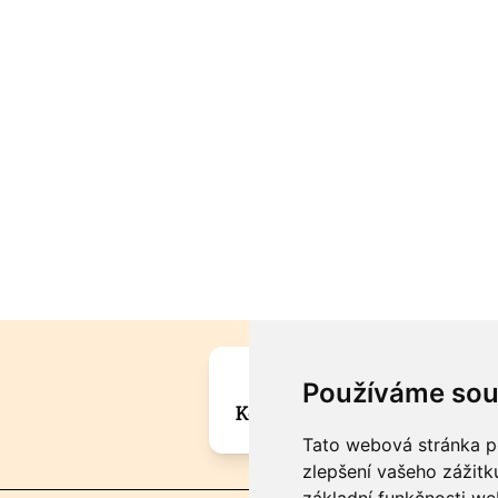
Máte zajímavou informa
Používáme sou
Kontaktujte šéfredaktora Mar
Tato webová stránka po
zlepšení vašeho zážitku