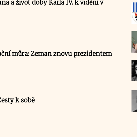
na a život doby Karla IV. k vidění v
oční můra: Zeman znovu prezidentem
Cesty k sobě