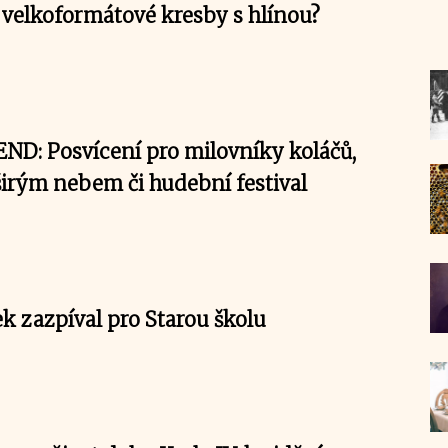
í velkoformátové kresby s hlínou?
ND: Posvícení pro milovníky koláčů,
širým nebem či hudební festival
k zazpíval pro Starou školu