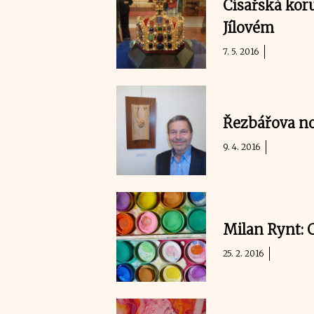
Císařská koru
Jílovém
7. 5. 2016
Řezbářova n
9. 4. 2016
Milan Rynt: 
25. 2. 2016