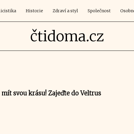
icistika
Historie
Zdraví a styl
Společnost
Osobn
čtidoma.cz
mít svou krásu! Zajeďte do Veltrus