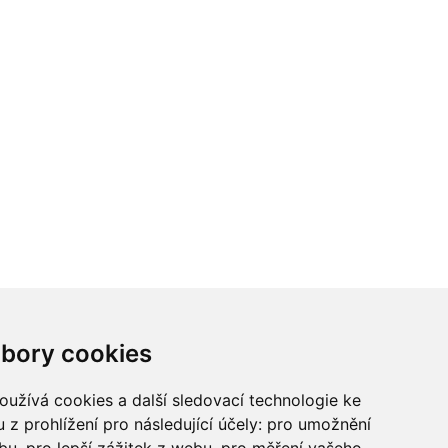
ci? Chcete spolupracovat?
bory cookies
tina Chalupu:
chalupa@ctidoma.cz
užívá cookies a další sledovací technologie ke
 z prohlížení pro následující účely:
pro umožnění