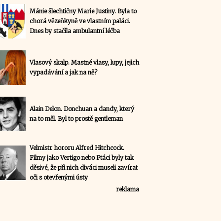
Mánie šlechtičny Marie Justiny. Byla to
chorá vězeňkyně ve vlastním paláci.
Dnes by stačila ambulantní léčba
Vlasový skalp. Mastné vlasy, lupy, jejich
vypadávání a jak na ně?
Alain Delon. Donchuan a dandy, který
na to měl. Byl to prostě gentleman
Velmistr hororu Alfred Hitchcock.
Filmy jako Vertigo nebo Ptáci byly tak
děsivé, že při nich diváci museli zavírat
oči s otevřenými ústy
reklama