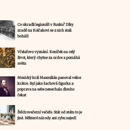
Co ukradli legionáři v Rusku? Díky
zradě na Kolčakovi se z nich stali
boháči
Včelařovo vyznání. Koníček na celý
život, který chytne za srdce a pomáhá
světu
Mexický král Maxmilián panoval velice
krátce. Byl jako šachová figurka a
poprava na sebe nenechala dlouho
čekat
Štědrovečerní večeře. Stát od státu to je
jiné. Některé národy ani rybu nejedí