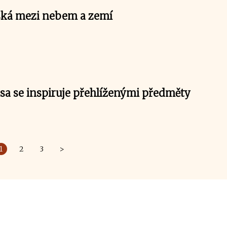
ská mezi nebem a zemí
sa se inspiruje přehlíženými předměty
1
2
3
>